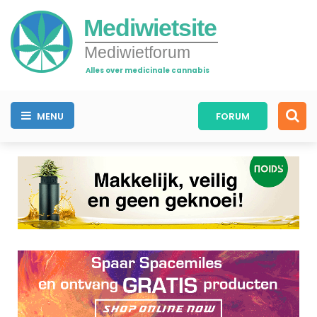
Mediwietsite
Mediwietforum
Alles over medicinale cannabis
MENU
FORUM