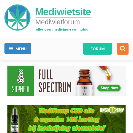
Mediwietsite
Mediwietforum
Alles over medicinale cannabis
MENU
FORUM