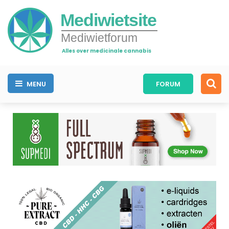
Mediwietsite
Mediwietforum
Alles over medicinale cannabis
MENU
FORUM