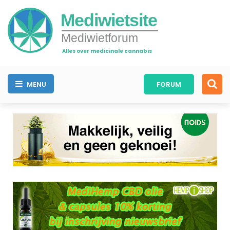
Mediwietsite
Mediwietforum
Alles over medicinale cannabis
MENU
FORUM