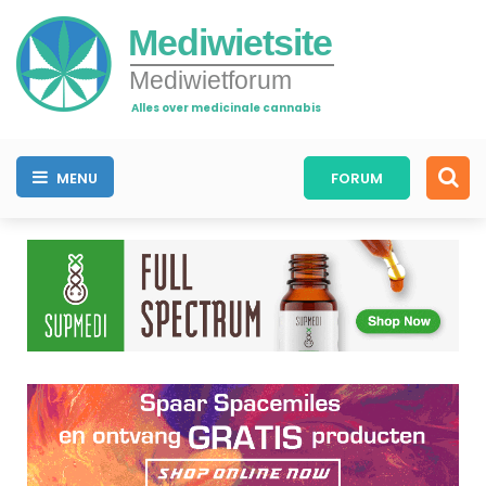
Mediwietsite
Mediwietforum
Alles over medicinale cannabis
MENU
FORUM