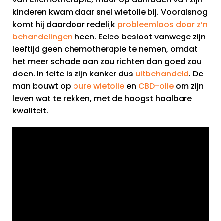
kinderen kwam daar snel wietolie bij. Vooralsnog
komt hij daardoor redelijk
probleemloos door z’n
behandelingen
heen. Eelco besloot vanwege zijn
leeftijd geen chemotherapie te nemen, omdat
het meer schade aan zou richten dan goed zou
doen. In feite is zijn kanker dus
uitbehandeld
. De
man bouwt op
pure wietolie
en
CBD-olie
om zijn
leven wat te rekken, met de hoogst haalbare
kwaliteit.