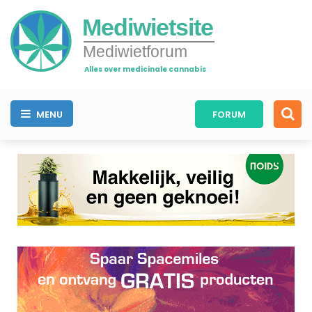
Mediwietsite
Mediwietforum
Alles over medicinale cannabis
MENU
FORUM