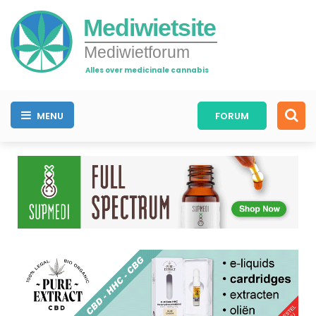
Mediwietsite
Mediwietforum
Alles over medicinale cannabis
MENU
FORUM