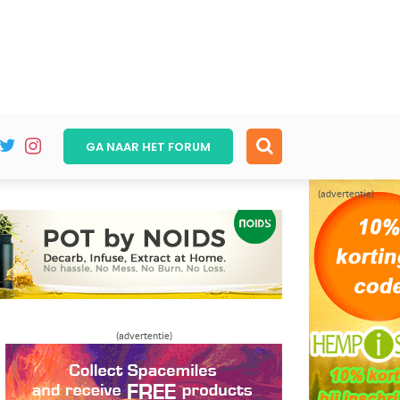
GA NAAR HET
FORUM
(advertentie)
(advertentie)