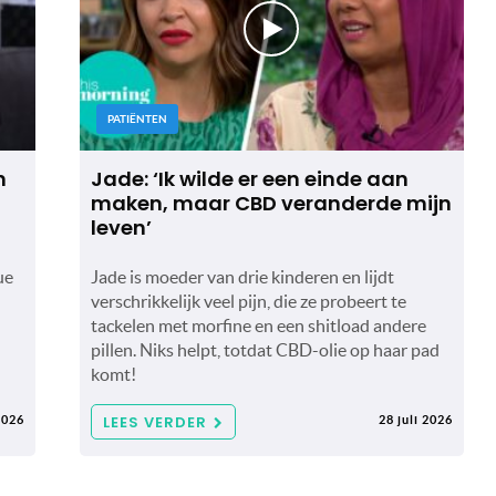
PATIËNTEN
n
Jade: ‘Ik wilde er een einde aan
maken, maar CBD veranderde mijn
leven’
ue
Jade is moeder van drie kinderen en lijdt
verschrikkelijk veel pijn, die ze probeert te
tackelen met morfine en een shitload andere
pillen. Niks helpt, totdat CBD-olie op haar pad
komt!
LEES VERDER
2026
28 juli 2026