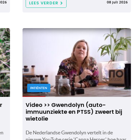
LEES VERDER
2026
08 juli 2026
PATIËNTEN
r
Video >> Gwendolyn (auto-
immuunziekte en PTSS) zweert bij
wietolie
en
De Nederlandse Gwendolyn vertelt in de
nieuwe YouTube serie 'Canna Heroes' hoe haar