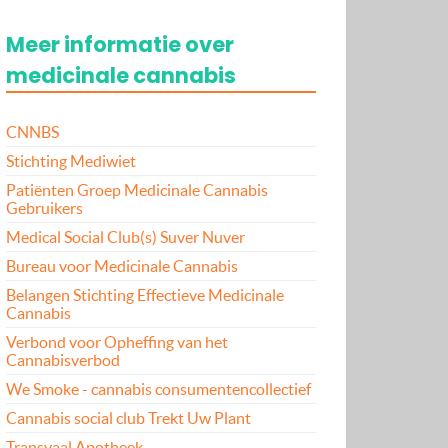
Meer informatie over
medicinale cannabis
CNNBS
Stichting Mediwiet
Patiënten Groep Medicinale Cannabis
Gebruikers
Medical Social Club(s) Suver Nuver
Bureau voor Medicinale Cannabis
Belangen Stichting Effectieve Medicinale
Cannabis
Verbond voor Opheffing van het
Cannabisverbod
We Smoke - cannabis consumentencollectief
Cannabis social club Trekt Uw Plant
Transvaal Apotheek