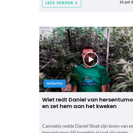
LEES VERDER
21 juli 
PATIËNTEN
Wiet redt Daniel van hersentumo
en zet hem aan het kweken
Cannabis redde Daniel Sloat zijn leven van e
hersentumor. Hij kweekte al snel zijn eigen