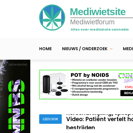
Mediwietsite
Mediwietforum
Alles over medicinale cannabis
HOME
NIEUWS / ONDERZOEK
MEDI
(advertentie)
Video: pijndokter en h
cannabis
Video: Moeder Jessica 
hersenafwijking/epilep
Video: Patiënt vertelt 
bestrijden
LEES OOK
Video: pijndokter en h
cannabis