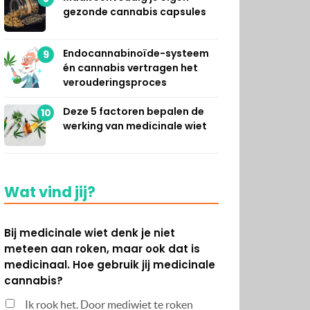
gezonde cannabis capsules
Endocannabinoïde-systeem
9
én cannabis vertragen het
verouderingsproces
Deze 5 factoren bepalen de
10
werking van medicinale wiet
Wat vind jij?
Bij medicinale wiet denk je niet
meteen aan roken, maar ook dat is
medicinaal. Hoe gebruik jij medicinale
cannabis?
Ik rook het. Door mediwiet te roken