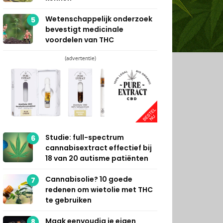
Wetenschappelijk onderzoek
5
bevestigt medicinale
voordelen van THC
(advertentie)
Studie: full-spectrum
6
cannabisextract effectief bij
18 van 20 autisme patiënten
Cannabisolie? 10 goede
7
redenen om wietolie met THC
te gebruiken
Maak eenvoudig je eigen
8