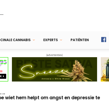
CINALE CANNABIS
EXPERTS
PATIËNTEN
(advertenties)
aar Parkinson-patiënt over medicinale
over wiet voor haar dochtertje met
sie
hoe wiet hem helpt om angst en depressie te
aar Parkinson-patiënt over medicinale