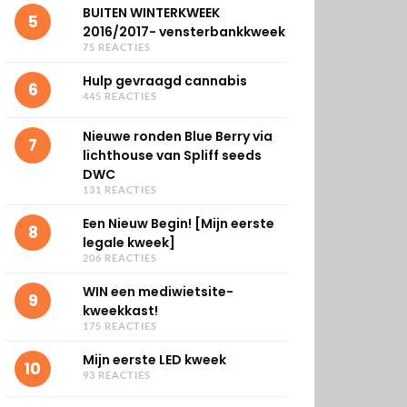
BUITEN WINTERKWEEK
5
2016/2017- vensterbankkweek
75 REACTIES
Hulp gevraagd cannabis
6
445 REACTIES
Nieuwe ronden Blue Berry via
7
lichthouse van Spliff seeds
DWC
131 REACTIES
Een Nieuw Begin! [Mijn eerste
8
legale kweek]
206 REACTIES
WIN een mediwietsite-
9
kweekkast!
175 REACTIES
Mijn eerste LED kweek
10
93 REACTIES