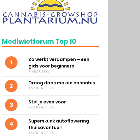
Mediwietforum Top 10
Zo werkt verdampen – een
1
gids voor beginners
1 REACTIES
Droog doos maken cannabis
2
167 REACTIES
Stel je even voor
3
722 REACTIES
Superskunk autoflowering
4
thuisavontuur!
182 REACTIES