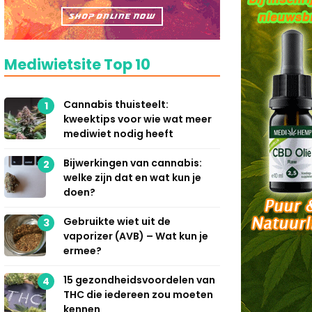
Mediwietsite Top 10
Cannabis thuisteelt:
1
kweektips voor wie wat meer
mediwiet nodig heeft
Bijwerkingen van cannabis:
2
welke zijn dat en wat kun je
doen?
Gebruikte wiet uit de
3
vaporizer (AVB) – Wat kun je
ermee?
15 gezondheidsvoordelen van
4
THC die iedereen zou moeten
kennen