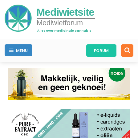
Mediwietsite
Mediwietforum
Alles over medicinale cannabis
MENU
FORUM