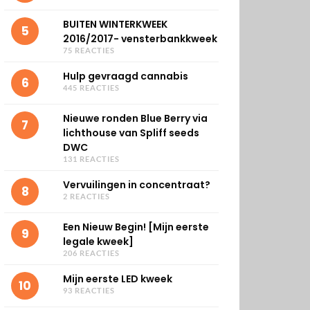
BUITEN WINTERKWEEK
5
2016/2017- vensterbankkweek
75 REACTIES
Hulp gevraagd cannabis
6
445 REACTIES
Nieuwe ronden Blue Berry via
7
lichthouse van Spliff seeds
DWC
131 REACTIES
Vervuilingen in concentraat?
8
2 REACTIES
Een Nieuw Begin! [Mijn eerste
9
legale kweek]
206 REACTIES
Mijn eerste LED kweek
10
93 REACTIES