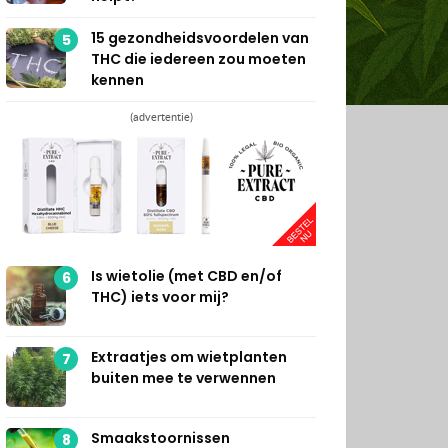
15 gezondheidsvoordelen van
5
THC die iedereen zou moeten
kennen
(advertentie)
Is wietolie (met CBD en/of
6
THC) iets voor mij?
Extraatjes om wietplanten
7
buiten mee te verwennen
Smaakstoornissen
8