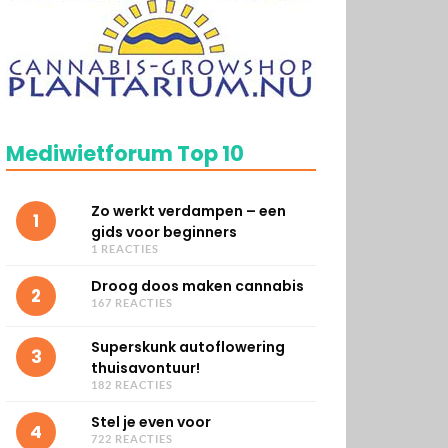
Mediwietforum Top 10
Zo werkt verdampen – een
1
gids voor beginners
1 REACTIES
Droog doos maken cannabis
2
167 REACTIES
Superskunk autoflowering
3
thuisavontuur!
182 REACTIES
Stel je even voor
4
722 REACTIES