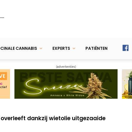
CINALE CANNABIS
EXPERTS
PATIËNTEN
(advertenties)
 ‘cannabinoïde zelfzorg’ Tourette,
ang naar patiënten en wát wiet voor hen doet
 overleeft dankzij wietolie uitgezaaide
 ‘cannabinoïde zelfzorg’ Tourette,