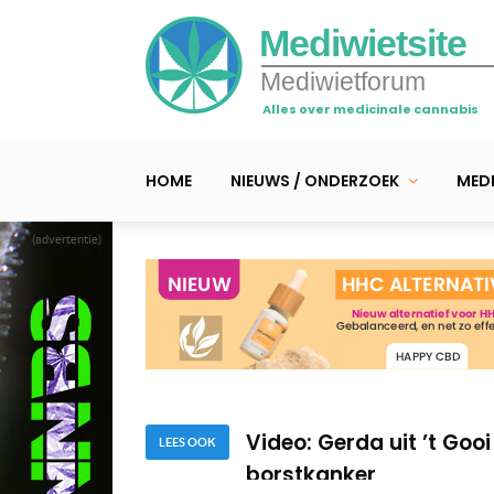
Mediwietsite
Mediwietforum
Alles over medicinale cannabis
HOME
NIEUWS / ONDERZOEK
MEDI
(advertentie)
Video: Dennis houdt met
spasmen en OCD...
Video > Luister 1 uur l
Video: Gerda uit ’t Gooi
borstkanker
LEES OOK
Video: Dennis houdt met
spasmen en OCD...