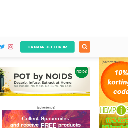
GA NAAR HET
FORUM
(advertentie)
(advertentie)