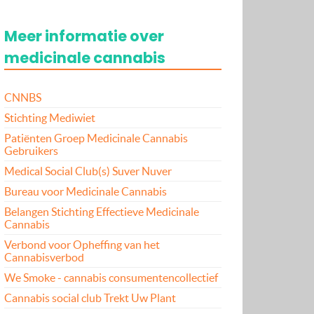
Meer informatie over
medicinale cannabis
CNNBS
Stichting Mediwiet
Patiënten Groep Medicinale Cannabis
Gebruikers
Medical Social Club(s) Suver Nuver
Bureau voor Medicinale Cannabis
Belangen Stichting Effectieve Medicinale
Cannabis
Verbond voor Opheffing van het
Cannabisverbod
We Smoke - cannabis consumentencollectief
Cannabis social club Trekt Uw Plant