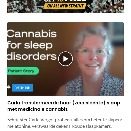
PATIËNTEN
Carla transformeerde haar (zeer slechte) slaap
met medicinale cannabis
Schrijfster Carla Vergot probeert alles om beter te slapen:
melatonine, verzwaarde dekens, koude slaapkamers,