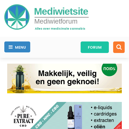
Mediwietsite
Mediwietforum
Alles over medicinale cannabis
MENU
FORUM