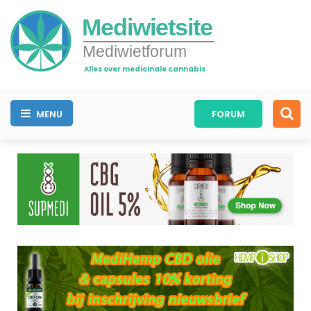
Mediwietsite
Mediwietforum
Alles over medicinale cannabis
MENU
FORUM