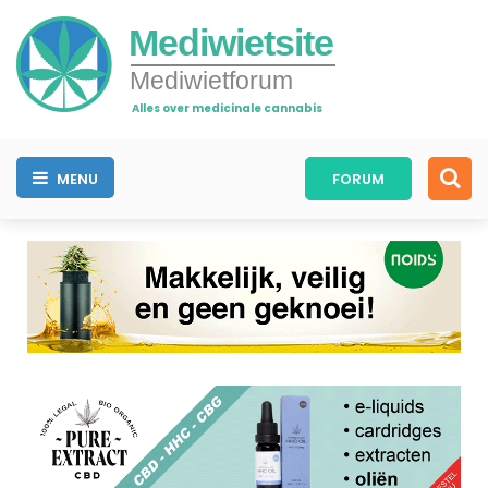
Mediwietsite
Mediwietforum
Alles over medicinale cannabis
MENU
FORUM