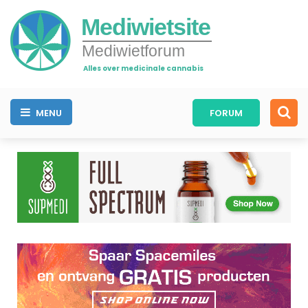
Mediwietsite
Mediwietforum
Alles over medicinale cannabis
MENU
FORUM