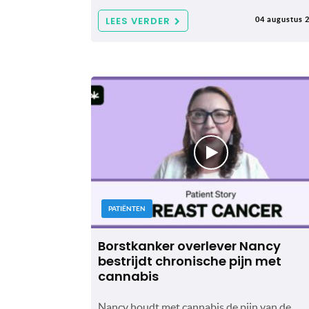
LEES VERDER
04 augustus 
PATIËNTEN
Borstkanker overlever Nancy
bestrijdt chronische pijn met
cannabis
Nancy houdt met cannabis de pijn van de