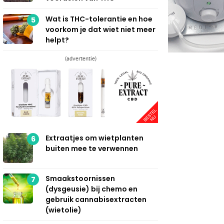
Wat is THC-tolerantie en hoe
5
voorkom je dat wiet niet meer
helpt?
(advertentie)
Extraatjes om wietplanten
6
buiten mee te verwennen
Smaakstoornissen
7
(dysgeusie) bij chemo en
gebruik cannabisextracten
(wietolie)