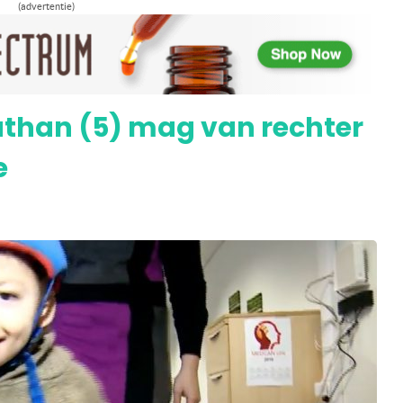
(advertentie)
ijft depressie en angst met cannabis
athan (5) mag van rechter
e