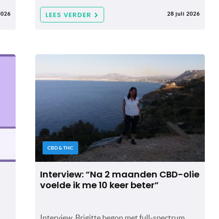
LEES VERDER
2026
28 juli 2026
CBD & THC
Interview: “Na 2 maanden CBD-olie
voelde ik me 10 keer beter”
Interview. Brigitte begon met full-spectrum