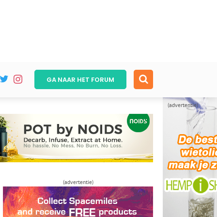
GA NAAR HET
FORUM
(advertentie)
(advertentie)