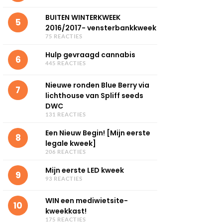
BUITEN WINTERKWEEK
5
2016/2017- vensterbankkweek
75 REACTIES
Hulp gevraagd cannabis
6
445 REACTIES
Nieuwe ronden Blue Berry via
7
lichthouse van Spliff seeds
DWC
131 REACTIES
Een Nieuw Begin! [Mijn eerste
8
legale kweek]
206 REACTIES
Mijn eerste LED kweek
9
93 REACTIES
WIN een mediwietsite-
10
kweekkast!
175 REACTIES