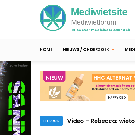
Mediwietsite
Mediwietforum
Alles over medicinale cannabis
HOME
NIEUWS / ONDERZOEK
MEDI
(advertentie)
Video – Cannabis ‘hoop
Video – Jonathan verdr
Video – Rebecca: wietol
LEES OOK
Video – Cannabis ‘hoop