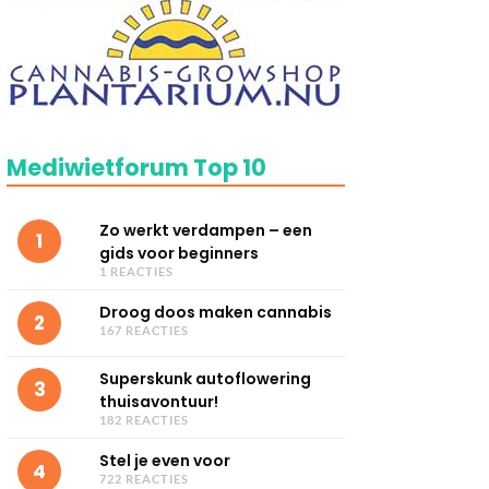
Mediwietforum Top 10
Zo werkt verdampen – een
1
gids voor beginners
1 REACTIES
Droog doos maken cannabis
2
167 REACTIES
Superskunk autoflowering
3
thuisavontuur!
182 REACTIES
Stel je even voor
4
722 REACTIES