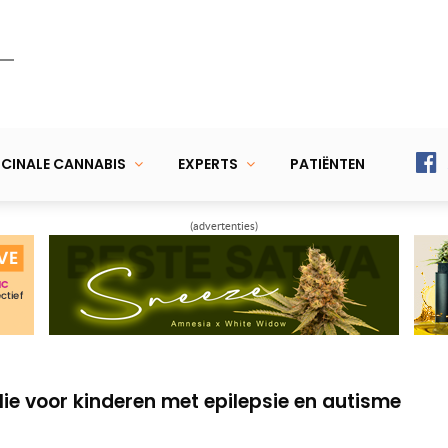
CINALE CANNABIS
EXPERTS
PATIËNTEN
(advertenties)
 en genezing’ bij lymfeklierkanker
ijft depressie en angst met cannabis
ie voor kinderen met epilepsie en autisme
 en genezing’ bij lymfeklierkanker