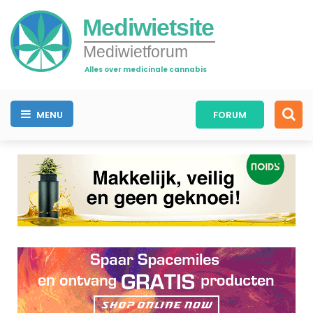
Mediwietsite
Mediwietforum
Alles over medicinale cannabis
MENU
FORUM