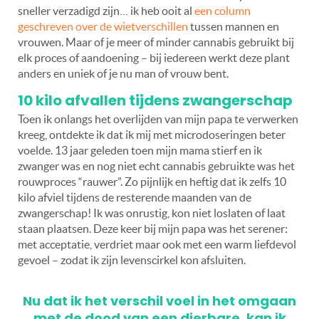
sneller verzadigd zijn… ik heb ooit al
een column
geschreven over de wietverschillen
tussen mannen en
vrouwen. Maar of je meer of minder cannabis gebruikt bij
elk proces of aandoening – bij iedereen werkt deze plant
anders en uniek of je nu man of vrouw bent.
10 kilo afvallen tijdens zwangerschap
Toen ik onlangs het overlijden van mijn papa te verwerken
kreeg, ontdekte ik dat ik mij met microdoseringen beter
voelde. 13 jaar geleden toen mijn mama stierf en ik
zwanger was en nog niet echt cannabis gebruikte was het
rouwproces “rauwer”. Zo pijnlijk en heftig dat ik zelfs 10
kilo afviel tijdens de resterende maanden van de
zwangerschap! Ik was onrustig, kon niet loslaten of laat
staan plaatsen. Deze keer bij mijn papa was het serener:
met acceptatie, verdriet maar ook met een warm liefdevol
gevoel – zodat ik zijn levenscirkel kon afsluiten.
Nu dat ik het verschil voel in het omgaan
met de dood van een dierbare, kan ik