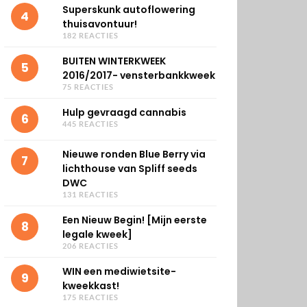
Superskunk autoflowering
4
thuisavontuur!
182 REACTIES
BUITEN WINTERKWEEK
5
2016/2017- vensterbankkweek
75 REACTIES
Hulp gevraagd cannabis
6
445 REACTIES
Nieuwe ronden Blue Berry via
7
lichthouse van Spliff seeds
DWC
131 REACTIES
Een Nieuw Begin! [Mijn eerste
8
legale kweek]
206 REACTIES
WIN een mediwietsite-
9
kweekkast!
175 REACTIES