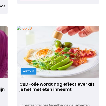
2026
WIETOLIE
CBD-olie wordt nog effectiever als
jn
je het met eten inneemt
Er bestaan talloze (goedbedoelde) adviezen