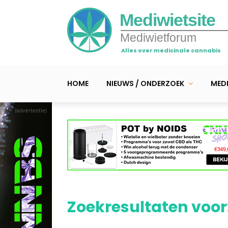
Mediwietsite
Mediwietforum
Alles over medicinale cannabis
HOME
NIEUWS / ONDERZOEK
MEDI
(advertentie)
Zoekresultaten voor