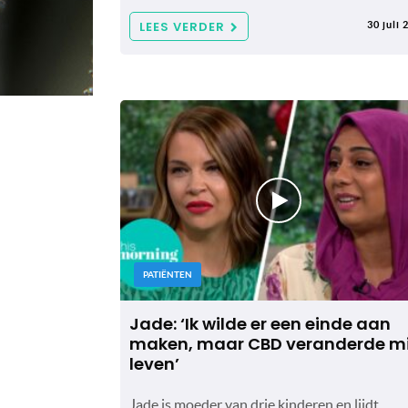
LEES VERDER
30 juli 
PATIËNTEN
Jade: ‘Ik wilde er een einde aan
maken, maar CBD veranderde mi
leven’
Jade is moeder van drie kinderen en lijdt