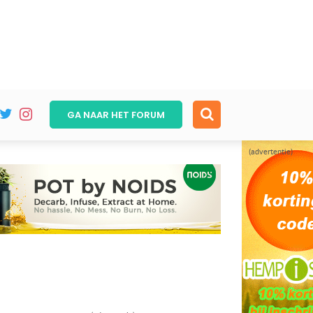
GA NAAR HET
FORUM
(advertentie)