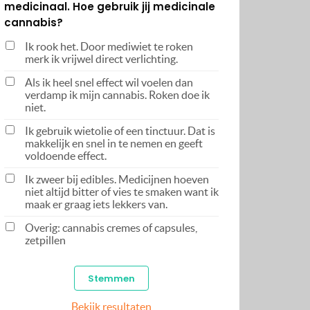
medicinaal. Hoe gebruik jij medicinale
cannabis?
Ik rook het. Door mediwiet te roken
merk ik vrijwel direct verlichting.
Als ik heel snel effect wil voelen dan
verdamp ik mijn cannabis. Roken doe ik
niet.
Ik gebruik wietolie of een tinctuur. Dat is
makkelijk en snel in te nemen en geeft
voldoende effect.
Ik zweer bij edibles. Medicijnen hoeven
niet altijd bitter of vies te smaken want ik
maak er graag iets lekkers van.
Overig: cannabis cremes of capsules,
zetpillen
Bekijk resultaten