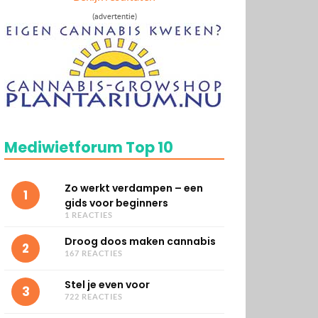
(advertentie)
Mediwietforum Top 10
Zo werkt verdampen – een
1
gids voor beginners
1 REACTIES
Droog doos maken cannabis
2
167 REACTIES
Stel je even voor
3
722 REACTIES