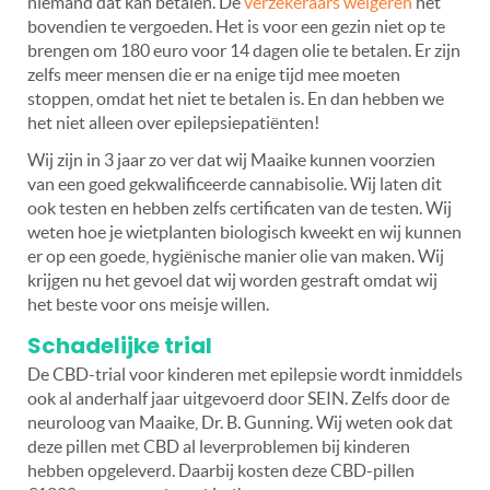
niemand dat kan betalen. De
verzekeraars weigeren
het
bovendien te vergoeden. Het is voor een gezin niet op te
brengen om 180 euro voor 14 dagen olie te betalen. Er zijn
zelfs meer mensen die er na enige tijd mee moeten
stoppen, omdat het niet te betalen is. En dan hebben we
het niet alleen over epilepsiepatiënten!
Wij zijn in 3 jaar zo ver dat wij Maaike kunnen voorzien
van een goed gekwalificeerde cannabisolie. Wij laten dit
ook testen en hebben zelfs certificaten van de testen. Wij
weten hoe je wietplanten biologisch kweekt en wij kunnen
er op een goede, hygiënische manier olie van maken. Wij
krijgen nu het gevoel dat wij worden gestraft omdat wij
het beste voor ons meisje willen.
Schadelijke trial
De CBD-trial voor kinderen met epilepsie wordt inmiddels
ook al anderhalf jaar uitgevoerd door SEIN. Zelfs door de
neuroloog van Maaike, Dr. B. Gunning. Wij weten ook dat
deze pillen met CBD al leverproblemen bij kinderen
hebben opgeleverd. Daarbij kosten deze CBD-pillen