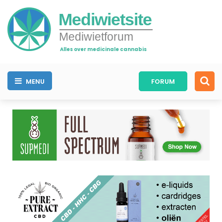
Mediwietsite
Mediwietforum
Alles over medicinale cannabis
MENU
FORUM