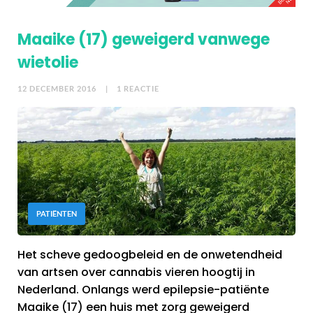
Maaike (17) geweigerd vanwege
wietolie
12 DECEMBER 2016
| 1 REACTIE
PATIËNTEN
Het scheve gedoogbeleid en de onwetendheid
van artsen over cannabis vieren hoogtij in
Nederland. Onlangs werd epilepsie-patiënte
Maaike (17) een huis met zorg geweigerd