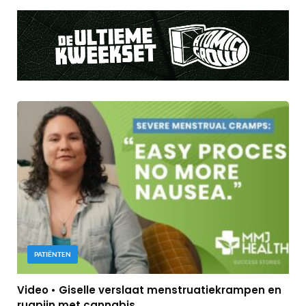
PATIËNTEN
Video • Giselle verslaat menstruatiekrampen en
rugpijn met cannabis