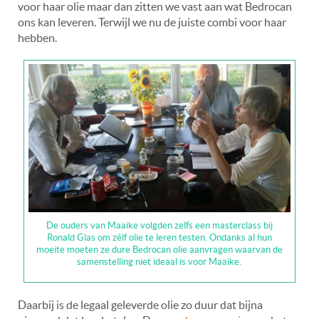
voor haar olie maar dan zitten we vast aan wat Bedrocan
ons kan leveren. Terwijl we nu de juiste combi voor haar
hebben.
De ouders van Maaike volgden zelfs een masterclass bij
Ronald Glas om zélf olie te leren testen. Ondanks al hun
moeite moeten ze dure Bedrocan olie aanvragen waarvan de
samenstelling niet ideaal is voor Maaike.
Daarbij is de legaal geleverde olie zo duur dat bijna