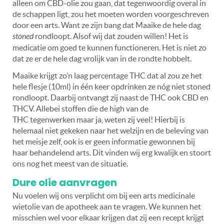
alleen om CBD-olie zou gaan, dat tegenwoordig overal in
de schappen ligt, zou het moeten worden voorgeschreven
door een arts. Want ze zijn bang dat Maaike de hele dag
stoned
rondloopt. Alsof wij dat zouden willen! Het is
medicatie om goed te kunnen functioneren. Het is niet zo
dat ze er de hele dag vrolijk van in de rondte hobbelt.
Maaike krijgt zo’n laag percentage THC dat al zou ze het
hele flesje (10ml) in één keer opdrinken ze nóg niet stoned
rondloopt. Daarbij ontvangt zij naast de THC ook CBD en
THCV. Allebei stoffen die de high van de
THC tegenwerken maar ja, weten zij veel! Hierbij is
helemaal niet gekeken naar het welzijn en de beleving van
het meisje zelf, ook is er geen informatie gewonnen bij
haar behandelend arts. Dit vinden wij erg kwalijk en stoort
ons nog het meest van de situatie.
Dure olie aanvragen
Nu voelen wij ons verplicht om bij een arts medicinale
wietolie van de apotheek aan te vragen. We kunnen het
misschien wel voor elkaar krijgen dat zij een recept krijgt