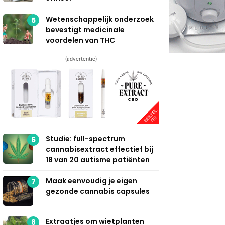
Wetenschappelijk onderzoek
5
bevestigt medicinale
voordelen van THC
(advertentie)
Studie: full-spectrum
6
cannabisextract effectief bij
18 van 20 autisme patiënten
Maak eenvoudig je eigen
7
gezonde cannabis capsules
Extraatjes om wietplanten
8