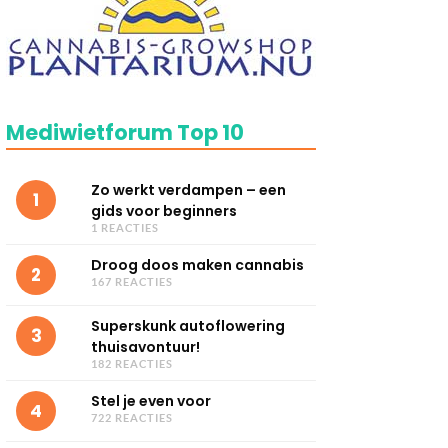
Mediwietforum Top 10
Zo werkt verdampen – een
1
gids voor beginners
1 REACTIES
Droog doos maken cannabis
2
167 REACTIES
Superskunk autoflowering
3
thuisavontuur!
182 REACTIES
Stel je even voor
4
722 REACTIES