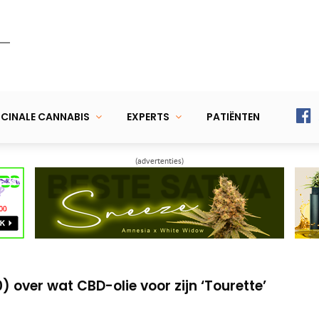
CINALE CANNABIS
EXPERTS
PATIËNTEN
(advertenties)
e afrekent met huidkanker
achter cannabis tegen epilepsie
) over wat CBD-olie voor zijn ‘Tourette’
e afrekent met huidkanker