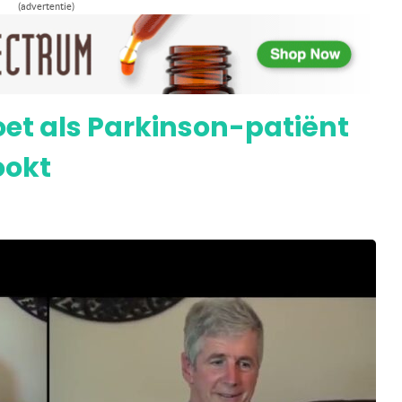
(advertentie)
achter cannabis tegen epilepsie
oet als Parkinson-patiënt
ookt