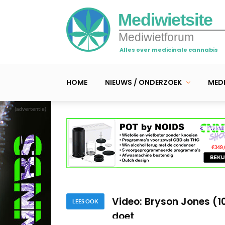
Mediwietsite
Mediwietforum
Alles over medicinale cannabis
HOME
NIEUWS / ONDERZOEK
MEDI
(advertentie)
Video – Zie hoe wietoli
Video – De wetenschap 
Video: Bryson Jones (10
doet
LEES OOK
Video – Zie hoe wietoli