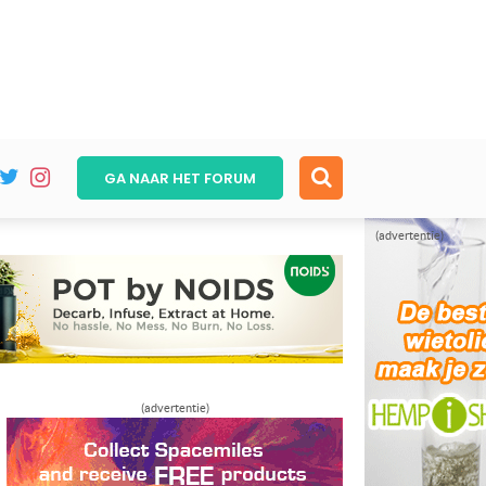
GA NAAR HET
FORUM
(advertentie)
(advertentie)