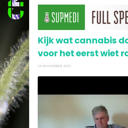
Video – De wetenschap 
Kijk wat cannabis d
voor het eerst wiet r
14 NOVEMBER 2023