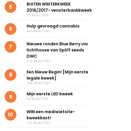
BUITEN WINTERKWEEK
5
2016/2017- vensterbankkweek
75 REACTIES
Hulp gevraagd cannabis
6
445 REACTIES
Nieuwe ronden Blue Berry via
7
lichthouse van Spliff seeds
DWC
131 REACTIES
Een Nieuw Begin! [Mijn eerste
8
legale kweek]
206 REACTIES
Mijn eerste LED kweek
9
93 REACTIES
WIN een mediwietsite-
10
kweekkast!
175 REACTIES