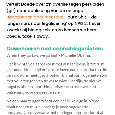
vertelt Doede over z’n aversie tegen pesticiden
(gif) naar aanleiding van de onlangs
uitgezonden documentaire
‘Foute Shit – de
lange mars naar legalisering’ op NPO 2. Liever
kweekt hij biologisch, en zo kennen we hem.
Doede, take it away…
Ouwehoeren met cannabisgenieters
When they go low, we go high- Michelle Obama.
Het is winter, de aardekorst met al haar leven, is tot rust
gekomen. Het is tijd om ons te laven aan de producten die
de aarde ons heeft geschonken. En natuurlijk genieten wij
met volle teugen van de verse wiet. Heerlijk, de nieuwe
oogst is als een soort Hollandse/Friese nieuwe. Een
balseming voor de geest en ziel.
Na een paar teugen treedt een heerlijke
high
in. Vrede
daalt neer en muziek brengt je naar ongekende
hoogtes. De conversatie met medegenieters verloopt al