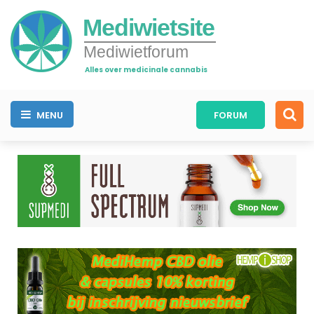
Mediwietsite
Mediwietforum
Alles over medicinale cannabis
MENU
FORUM