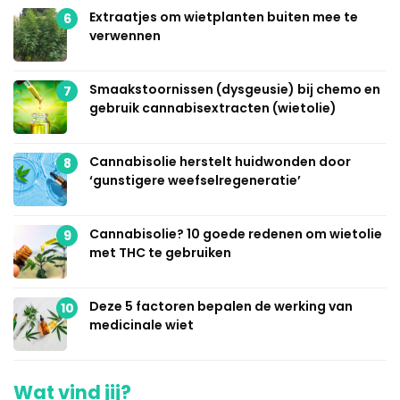
Extraatjes om wietplanten buiten mee te
6
verwennen
Smaakstoornissen (dysgeusie) bij chemo en
7
gebruik cannabisextracten (wietolie)
Cannabisolie herstelt huidwonden door
8
‘gunstigere weefselregeneratie’
Cannabisolie? 10 goede redenen om wietolie
9
met THC te gebruiken
Deze 5 factoren bepalen de werking van
10
medicinale wiet
Wat vind jij?