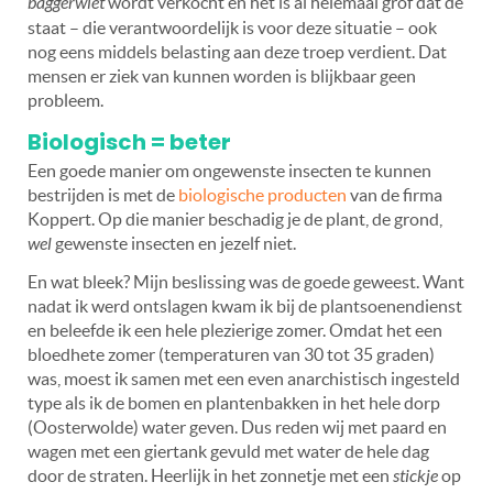
baggerwiet
wordt verkocht en het is al helemaal grof dat de
staat – die verantwoordelijk is voor deze situatie – ook
nog eens middels belasting aan deze troep verdient. Dat
mensen er ziek van kunnen worden is blijkbaar geen
probleem.
Biologisch = beter
Een goede manier om ongewenste insecten te kunnen
bestrijden is met de
biologische producten
van de firma
Koppert. Op die manier beschadig je de plant, de grond,
wel
gewenste insecten en jezelf niet.
En wat bleek? Mijn beslissing was de goede geweest. Want
nadat ik werd ontslagen kwam ik bij de plantsoenendienst
en beleefde ik een hele plezierige zomer. Omdat het een
bloedhete zomer (temperaturen van 30 tot 35 graden)
was, moest ik samen met een even anarchistisch ingesteld
type als ik de bomen en plantenbakken in het hele dorp
(Oosterwolde) water geven. Dus reden wij met paard en
wagen met een giertank gevuld met water de hele dag
door de straten. Heerlijk in het zonnetje met een
stickje
op