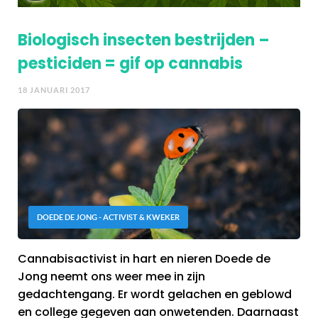
Biologisch insecten bestrijden –
pesticiden = gif op cannabis
18 JANUARI 2017
DOEDE DE JONG - ACTIVIST & KWEKER
Cannabisactivist in hart en nieren Doede de
Jong neemt ons weer mee in zijn
gedachtengang. Er wordt gelachen en geblowd
en college gegeven aan onwetenden. Daarnaast