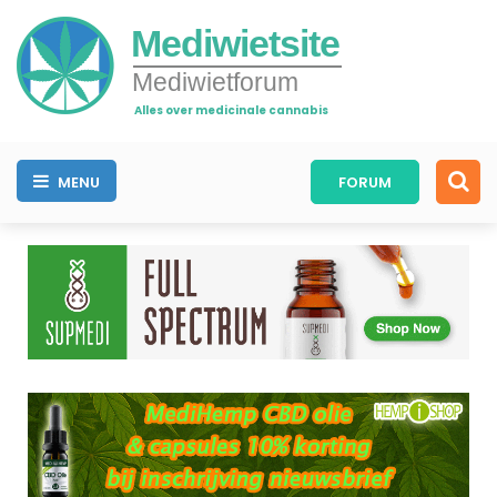
Mediwietsite
Mediwietforum
Alles over medicinale cannabis
MENU
FORUM