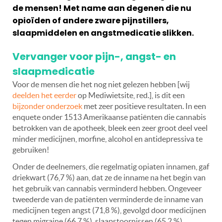
de mensen! Met name aan degenen die nu
opioïden of andere zware pijnstillers,
slaapmiddelen en angstmedicatie slikken.
Vervanger voor pijn-, angst- en
slaapmedicatie
Voor de mensen die het nog niet gelezen hebben [wij
deelden het eerder
op Mediwietsite, red.], is dit een
bijzonder onderzoek
met zeer positieve resultaten. In een
enquete onder 1513 Amerikaanse patiënten die cannabis
betrokken van de apotheek, bleek een zeer groot deel veel
minder medicijnen, morfine, alcohol en antidepressiva te
gebruiken!
Onder de deelnemers, die regelmatig opiaten innamen, gaf
driekwart (76,7 %) aan, dat ze de inname na het begin van
het gebruik van cannabis verminderd hebben. Ongeveer
tweederde van de patiënten verminderde de inname van
medicijnen tegen angst (71,8 %), gevolgd door medicijnen
tegen migraine (66,7 %), slaapstoornissen (65,2 %),