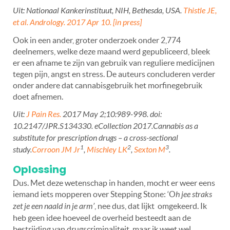
Uit: Nationaal Kankerinstituut, NIH, Bethesda, USA.
Thistle JE,
et al. Andrology. 2017 Apr 10. [in press]
Ook in een ander, groter onderzoek onder 2,774
deelnemers, welke deze maand werd gepubliceerd, bleek
er een afname te zijn van gebruik van reguliere medicijnen
tegen pijn, angst en stress. De auteurs concluderen verder
onder andere dat cannabisgebruik het morfinegebruik
doet afnemen.
Uit:
J Pain Res.
2017 May 2;10:989-998. doi:
10.2147/JPR.S134330. eCollection 2017.
Cannabis
as a
substitute for prescription drugs – a cross-sectional
1
2
3
study.
Corroon JM Jr
,
Mischley LK
,
Sexton M
.
Oplossing
Dus. Met deze wetenschap in handen, mocht er weer eens
iemand iets mopperen over Stepping Stone: ‘O
h jee straks
zet je een naald in je arm’
, nee dus, dat lijkt omgekeerd. Ik
heb geen idee hoeveel de overheid besteedt aan de
bestrijding van drugscriminaliteit, maar ik weet wel