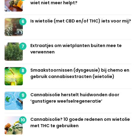
wiet niet meer helpt?
Is wietolie (met CBD en/of THC) iets voor mij?
6
Extraatjes om wietplanten buiten mee te
7
verwennen
Smaakstoornissen (dysgeusie) bij chemo en
8
gebruik cannabisextracten (wietolie)
Cannabisolie herstelt huidwonden door
9
‘gunstigere weefselregeneratie’
Cannabisolie? 10 goede redenen om wietolie
10
met THC te gebruiken