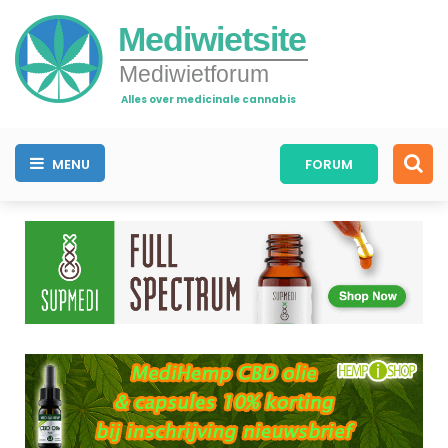
Mediwietsite
Mediwietforum
Alles over medicinale cannabis
MENU
FORUM