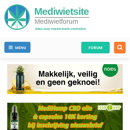
Mediwietsite
Mediwietforum
Alles over medicinale cannabis
MENU
FORUM