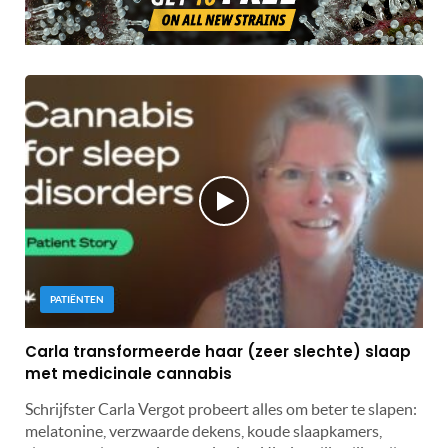
PATIËNTEN
Carla transformeerde haar (zeer slechte) slaap
met medicinale cannabis
Schrijfster Carla Vergot probeert alles om beter te slapen:
melatonine, verzwaarde dekens, koude slaapkamers,