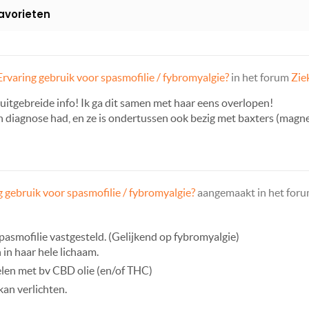
avorieten
Ervaring gebruik voor spasmofilie / fybromyalgie?
in het forum
Zie
uitgebreide info! Ik ga dit samen met haar eens overlopen!
 diagnose had, en ze is ondertussen ook bezig met baxters (magnesi
g gebruik voor spasmofilie / fybromyalgie?
aangemaakt in het for
spasmofilie vastgesteld. (Gelijkend op fybromyalgie)
 in haar hele lichaam.
 delen met bv CBD olie (en/of THC)
kan verlichten.