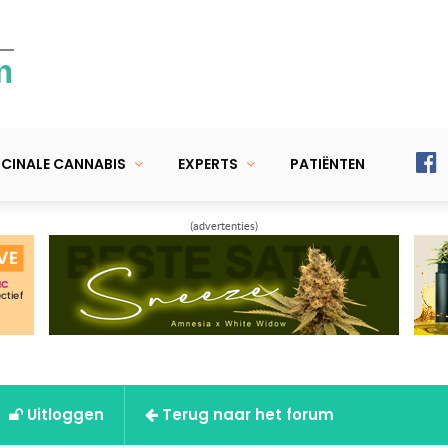
m
CINALE CANNABIS
EXPERTS
PATIËNTEN
(advertenties)
Uitloggen
Terug naar het forum