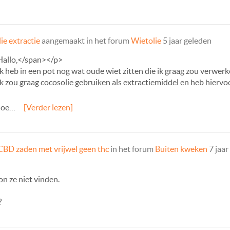
ie extractie
aangemaakt in het forum
Wietolie
5 jaar geleden
Hallo,</span></p>
 heb in een pot nog wat oude wiet zitten die ik graag zou verwe
 zou graag cocosolie gebruiken als extractiemiddel en heb hiervo
>hoe…
[Verder lezen]
CBD zaden met vrijwel geen thc
in het forum
Buiten kweken
7 jaar
on ze niet vinden.
?