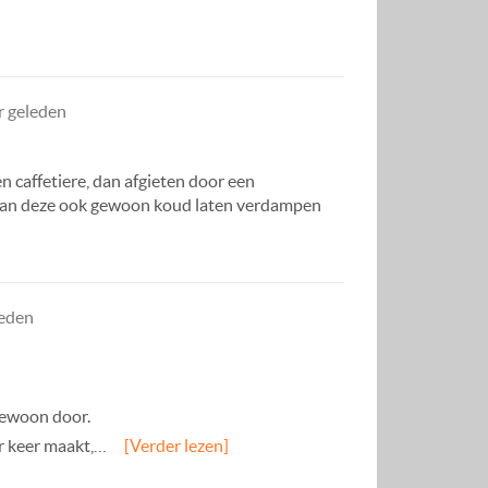
r geleden
caffetiere, dan afgieten door een
Je kan deze ook gewoon koud laten verdampen
leden
 gewoon door.
er keer maakt,…
[Verder lezen]