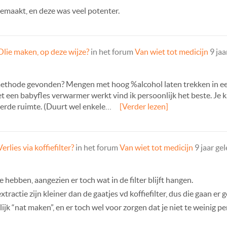
gemaakt, en deze was veel potenter.
Olie maken, op deze wijze?
in het forum
Van wiet tot medicijn
9 jaa
methode gevonden? Mengen met hoog %alcohol laten trekken in een 
met een babyfles verwarmer werkt vind ik persoonlijk het beste. 
eerde ruimte. (Duurt wel enkele…
[Verder lezen]
Verlies via koffiefilter?
in het forum
Van wiet tot medicijn
9 jaar ge
mee hebben, aangezien er toch wat in de filter blijft hangen.
xtractie zijn kleiner dan de gaatjes vd koffiefilter, dus die gaan er
elijk “nat maken”, en er toch wel voor zorgen dat je niet te weinig p