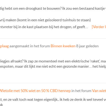
dig hebt om een droogkast te bouwen? Ik zou een bestaand kastje
vrij maken (komt in een niet geisoleerd tuinhuis te staan)
tvreter bij in de kast plaatsen bij het drogen, of geeft…
[Verder 
splaag
aangemaakt in het forum
Binnen kweken
8 jaar geleden
iegjes afraakt? Ik zap ze momenteel met een elektrische ‘raket’, ma
 gespoten, maar dit lijkt me niet echt een gezonde manier… het hie
Wietolie met 50% wiet en 50 % CBD hennep
in het forum
Van wiet
 en ze valt toch wat tegen eigenlijk.. ik heb ze denk ik wel teveel 
ok