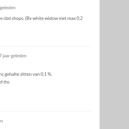
 geleden
 de cbd shops. (Bv white widow met max 0,2
7 jaar geleden
c gehalte zitten van 0,1 %.
l thc
en