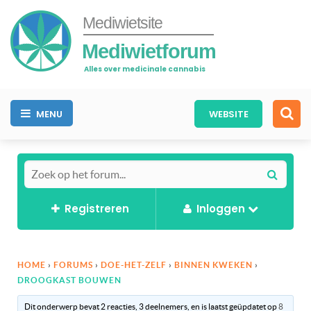
Mediwietsite
Mediwietforum
Alles over medicinale cannabis
MENU
WEBSITE
Registreren
Inloggen
HOME
›
FORUMS
›
DOE-HET-ZELF
›
BINNEN KWEKEN
›
DROOGKAST BOUWEN
Dit onderwerp bevat 2 reacties, 3 deelnemers, en is laatst geüpdatet op
8