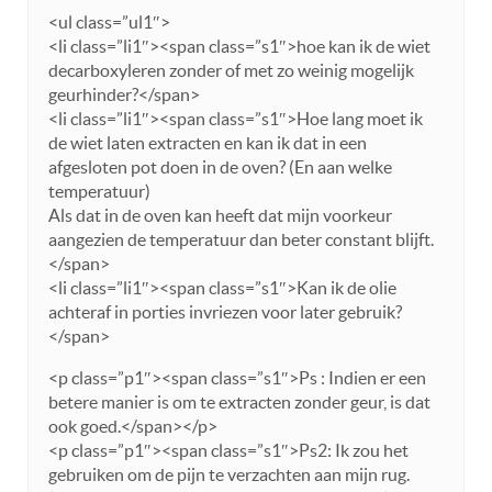
<ul class=”ul1″>
<li class=”li1″><span class=”s1″>hoe kan ik de wiet
decarboxyleren zonder of met zo weinig mogelijk
geurhinder?</span>
<li class=”li1″><span class=”s1″>Hoe lang moet ik
de wiet laten extracten en kan ik dat in een
afgesloten pot doen in de oven? (En aan welke
temperatuur)
Als dat in de oven kan heeft dat mijn voorkeur
aangezien de temperatuur dan beter constant blijft.
</span>
<li class=”li1″><span class=”s1″>Kan ik de olie
achteraf in porties invriezen voor later gebruik?
</span>
<p class=”p1″><span class=”s1″>Ps : Indien er een
betere manier is om te extracten zonder geur, is dat
ook goed.</span></p>
<p class=”p1″><span class=”s1″>Ps2: Ik zou het
gebruiken om de pijn te verzachten aan mijn rug.