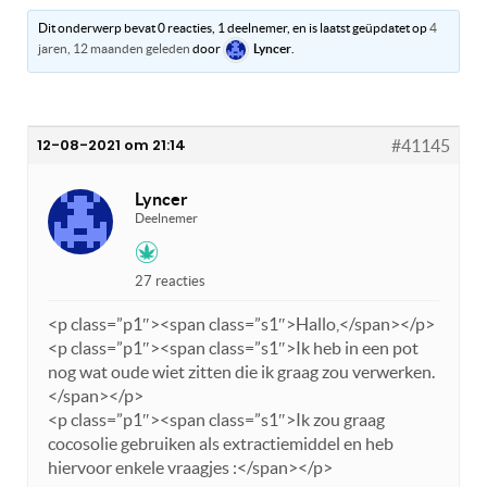
Dit onderwerp bevat 0 reacties, 1 deelnemer, en is laatst geüpdatet op
4
jaren, 12 maanden geleden
door
Lyncer
.
12-08-2021 om 21:14
#41145
Lyncer
Deelnemer
27 reacties
<p class=”p1″><span class=”s1″>Hallo,</span></p>
<p class=”p1″><span class=”s1″>Ik heb in een pot
nog wat oude wiet zitten die ik graag zou verwerken.
</span></p>
<p class=”p1″><span class=”s1″>Ik zou graag
cocosolie gebruiken als extractiemiddel en heb
hiervoor enkele vraagjes :</span></p>