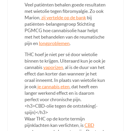
Veel patiënten behalen goede resultaten
met wietolie tegen fibromyalgie. Zo ook
Marion,
zij vertelde op de bank
bij
patiënten-belangengroep Stichting
PGMCG hoe cannabisolie haar helpt
met het behandelen van de reumatische
pijn en
longproblemen
.
THC hoef je niet per sé door wietolie
binnen te krijgen. Uiteraard kun je ook je
cannabis
vaporizen
, al is de duur van het
effect dan korter dan wanneer je het
oraal inneemt. In plaats van wietolie kun
je ook
je cannabis eten
, dat heeft een
langer werkend effect en is daarom
perfect voor chronische pijn.
<h3>CBD-olie tegen de ontsteking(-
spijn)</h3>
Waar THC op de korte termijn
pijnklachten kan verlichten, is
CBD