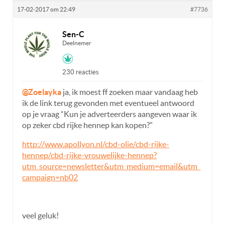
17-02-2017 om 22:49
#7736
Sen-C
Deelnemer
230 reacties
@Zoelayka
ja, ik moest ff zoeken maar vandaag heb
ik de link terug gevonden met eventueel antwoord
op je vraag “Kun je adverteerders aangeven waar ik
op zeker cbd rijke hennep kan kopen?”
http://www.apollyon.nl/cbd-olie/cbd-rijke-
hennep/cbd-rijke-vrouwelijke-hennep?
utm_source=newsletter&utm_medium=email&utm_
campaign=nb02
veel geluk!