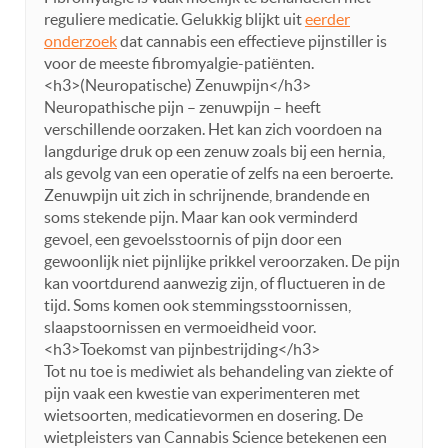
reguliere medicatie. Gelukkig blijkt uit
eerder
onderzoek
dat cannabis een effectieve pijnstiller is
voor de meeste fibromyalgie-patiënten.
<h3>(Neuropatische) Zenuwpijn</h3>
Neuropathische pijn – zenuwpijn – heeft
verschillende oorzaken. Het kan zich voordoen na
langdurige druk op een zenuw zoals bij een hernia,
als gevolg van een operatie of zelfs na een beroerte.
Zenuwpijn uit zich in schrijnende, brandende en
soms stekende pijn. Maar kan ook verminderd
gevoel, een gevoelsstoornis of pijn door een
gewoonlijk niet pijnlijke prikkel veroorzaken. De pijn
kan voortdurend aanwezig zijn, of fluctueren in de
tijd. Soms komen ook stemmingsstoornissen,
slaapstoornissen en vermoeidheid voor.
<h3>Toekomst van pijnbestrijding</h3>
Tot nu toe is mediwiet als behandeling van ziekte of
pijn vaak een kwestie van experimenteren met
wietsoorten, medicatievormen en dosering. De
wietpleisters van Cannabis Science betekenen een