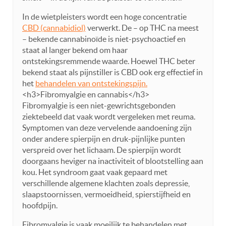
In de wietpleisters wordt een hoge concentratie
CBD (cannabidiol)
verwerkt. De – op THC na meest
– bekende cannabinoïde is niet-psychoactief en
staat al langer bekend om haar
ontstekingsremmende waarde. Hoewel THC beter
bekend staat als pijnstiller is CBD ook erg effectief in
het
behandelen van ontstekingspijn.
<h3>Fibromyalgie en cannabis</h3>
Fibromyalgie is een niet-gewrichtsgebonden
ziektebeeld dat vaak wordt vergeleken met reuma.
Symptomen van deze vervelende aandoening zijn
onder andere spierpijn en druk-pijnlijke punten
verspreid over het lichaam. De spierpijn wordt
doorgaans heviger na inactiviteit of blootstelling aan
kou. Het syndroom gaat vaak gepaard met
verschillende algemene klachten zoals depressie,
slaapstoornissen, vermoeidheid, spierstijfheid en
hoofdpijn.
Fibromyalgie is vaak moeilijk te behandelen met