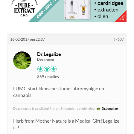
16-02-2017 om 22:37
#7607
Dr.Legalize
Deelnemer
369 reacties
LUMC start klinische studie: fibromyalgie en
cannabis
Deze reactie is gewijzigd 9 jaren, 5 maanden geleden door
Dr.Legalize
.
Herb from Mother Nature is a Medical Gift! Legalize
it!!!