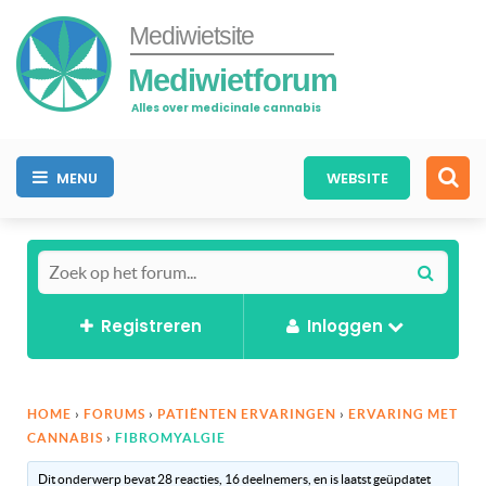
Mediwietsite
Mediwietforum
Alles over medicinale cannabis
MENU
WEBSITE
Registreren
Inloggen
HOME
›
FORUMS
›
PATIËNTEN ERVARINGEN
›
ERVARING MET
CANNABIS
›
FIBROMYALGIE
Dit onderwerp bevat 28 reacties, 16 deelnemers, en is laatst geüpdatet