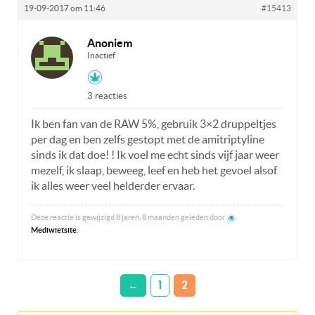
19-09-2017 om 11:46
#15413
Anoniem
Inactief
3 reacties
Ik ben fan van de RAW 5%, gebruik 3×2 druppeltjes
per dag en ben zelfs gestopt met de amitriptyline
sinds ik dat doe! ! Ik voel me echt sinds vijf jaar weer
mezelf, ik slaap, beweeg, leef en heb het gevoel alsof
ik alles weer veel helderder ervaar.
Deze reactie is gewijzigd 8 jaren, 8 maanden geleden door
Mediwietsite
.
←
1
2