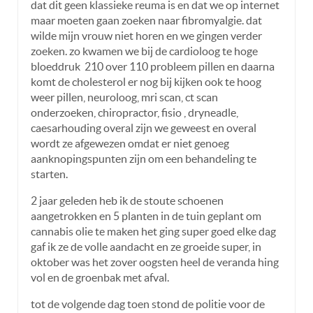
dat dit geen klassieke reuma is en dat we op internet
maar moeten gaan zoeken naar fibromyalgie. dat
wilde mijn vrouw niet horen en we gingen verder
zoeken. zo kwamen we bij de cardioloog te hoge
bloeddruk 210 over 110 probleem pillen en daarna
komt de cholesterol er nog bij kijken ook te hoog
weer pillen, neuroloog, mri scan, ct scan
onderzoeken, chiropractor, fisio , dryneadle,
caesarhouding overal zijn we geweest en overal
wordt ze afgewezen omdat er niet genoeg
aanknopingspunten zijn om een behandeling te
starten.
2 jaar geleden heb ik de stoute schoenen
aangetrokken en 5 planten in de tuin geplant om
cannabis olie te maken het ging super goed elke dag
gaf ik ze de volle aandacht en ze groeide super, in
oktober was het zover oogsten heel de veranda hing
vol en de groenbak met afval.
tot de volgende dag toen stond de politie voor de