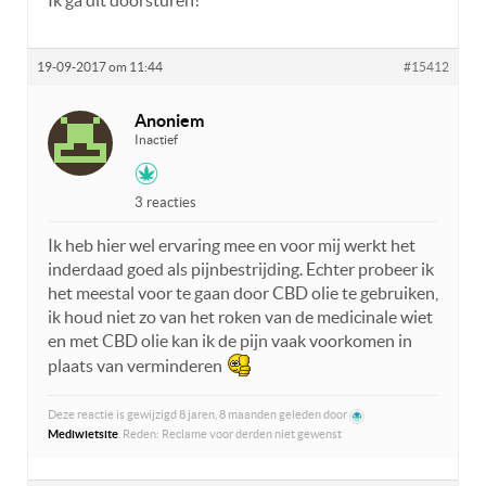
Ik ga dit doorsturen!
19-09-2017 om 11:44
#15412
Anoniem
Inactief
3 reacties
Ik heb hier wel ervaring mee en voor mij werkt het
inderdaad goed als pijnbestrijding. Echter probeer ik
het meestal voor te gaan door CBD olie te gebruiken,
ik houd niet zo van het roken van de medicinale wiet
en met CBD olie kan ik de pijn vaak voorkomen in
plaats van verminderen
Deze reactie is gewijzigd 8 jaren, 8 maanden geleden door
Mediwietsite
. Reden: Reclame voor derden niet gewenst