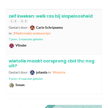
zelf kweken: welk ras bij slapeloosheid
…
1
2
4
5
Gestart door:
Carin Schripsema
in:
(Medicinale) wietsoorten
7 jaren, 3 maanden geleden
Vlinder
wietolie maakt oorsprong cbd thc nog
uit?
Gestart door:
jolanda
in:
Wietolie
9 jaren, 8 maanden geleden
Snean