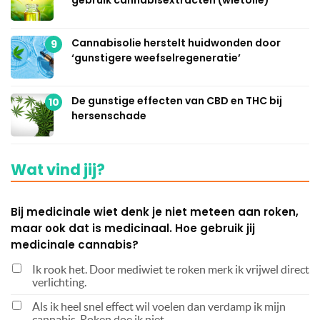
gebruik cannabisextracten (wietolie)
Cannabisolie herstelt huidwonden door
9
‘gunstigere weefselregeneratie’
De gunstige effecten van CBD en THC bij
10
hersenschade
Wat vind jij?
Bij medicinale wiet denk je niet meteen aan roken,
maar ook dat is medicinaal. Hoe gebruik jij
medicinale cannabis?
Ik rook het. Door mediwiet te roken merk ik vrijwel direct
verlichting.
Als ik heel snel effect wil voelen dan verdamp ik mijn
cannabis. Roken doe ik niet.