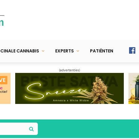
m
CINALE CANNABIS
EXPERTS
PATIËNTEN
(advertenties)