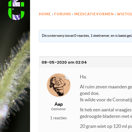
HOME
›
FORUMS
›
MEDICATIEVORMEN
›
WIETOL
Dit onderwerp bevat 0 reacties, 1 deelnemer, en is laatst g
08-05-2020 om 02:04
Ha,
Al ruim zeven maanden geb
goed doe.
Ik wilde voor de Coronatij
Aap
Ik heb een aantal vraagje
Deelnemer
gedroogde bladeren met ee
1 reacties
20 gram wiet op 120 ml p