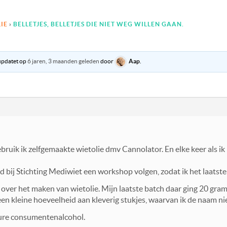
IE
›
BELLETJES, BELLETJES DIE NIET WEG WILLEN GAAN.
eüpdatet op
6 jaren, 3 maanden geleden
door
Aap
.
ruik ik zelfgemaakte wietolie dmv Cannolator. En elke keer als ik 
d bij Stichting Mediwiet een workshop volgen, zodat ik het laatste
s over het maken van wietolie. Mijn laatste batch daar ging 20 gra
n kleine hoeveelheid aan kleverig stukjes, waarvan ik de naam ni
ure consumentenalcohol.