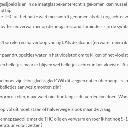
gesijpeld is en in de maatglasbeker terecht is gekomen, dan hussel i
l bij.
lle THC uit het natte wiet mee wordt genomen als dat nog achter zo
abyflessenverwarmer op de hoogste stand. Inmiddels zijn de sym
/borrelen en na verloop van tijd. Als de alcohol (en water neem ik 
 paar druppeltjes water in het vloeistof, om te kijken of het vloeis
en belletjes maar er blijven wel belletjes achter in het vloeistof.
glad moet zijn. Hoe glad is glad? Wil dit zeggen dat er überhaupt <
belletjes aanwezig moeten zijn?
oorpruttelen, maar weet niet hoe lang ik dit verder kan doen. Want
op vol uit moet staan of halverwege is ook maar de vraag.
ennepzaadolie met de THC olie en verwarm en roer ik het nog 5-10
eratuur voluit zetten?