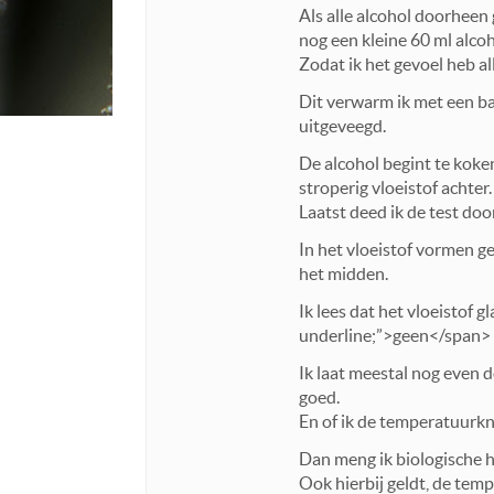
Als alle alcohol doorheen 
nog een kleine 60 ml alcoho
Zodat ik het gevoel heb a
Dit verwarm ik met een b
uitgeveegd.
De alcohol begint te koken
stroperig vloeistof achter.
Laatst deed ik de test door
In het vloeistof vormen ge
het midden.
Ik lees dat het vloeistof 
underline;”>geen</span> 
Ik laat meestal nog even d
goed.
En of ik de temperatuurkn
Dan meng ik biologische h
Ook hierbij geldt, de temp