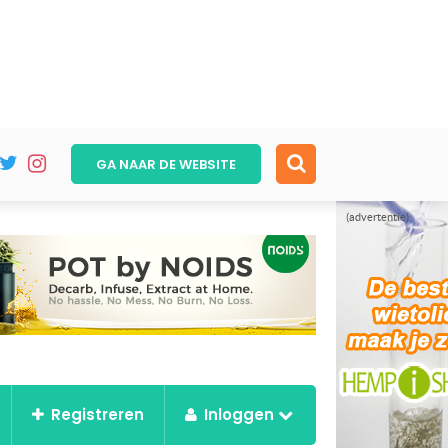
GA NAAR DE
WEBSITE
(advertentie)
Registreren
Inloggen