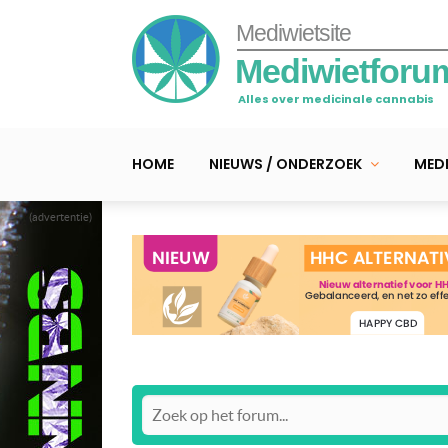
Mediwietsite
Mediwietforu
Alles over medicinale cannabis
HOME
NIEUWS / ONDERZOEK
MEDI
(advertentie)