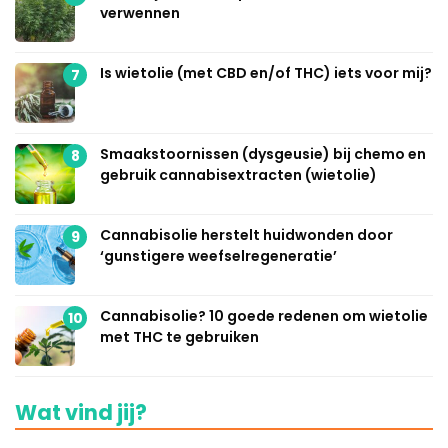
verwennen
Is wietolie (met CBD en/of THC) iets voor mij?
7
Smaakstoornissen (dysgeusie) bij chemo en
8
gebruik cannabisextracten (wietolie)
Cannabisolie herstelt huidwonden door
9
‘gunstigere weefselregeneratie’
Cannabisolie? 10 goede redenen om wietolie
10
met THC te gebruiken
Wat vind jij?