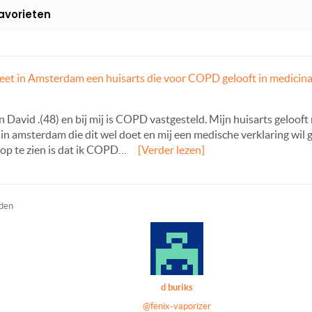
avorieten
et in Amsterdam een huisarts die voor COPD gelooft in medicinal
David .(48) en bij mij is COPD vastgesteld. Mijn huisarts gelooft n
n amsterdam die dit wel doet en mij een medische verklaring wil 
rop te zien is dat ik COPD…
[Verder lezen]
eden
d buriks
@fenix-vaporizer