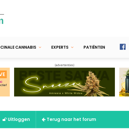
m
CINALE CANNABIS
EXPERTS
PATIËNTEN
(advertenties)
Uitloggen
Terug naar het forum