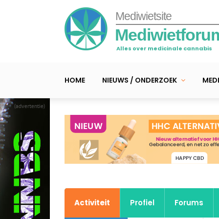
Mediwietsite
Mediwietforu
Alles over medicinale cannabis
HOME
NIEUWS / ONDERZOEK
MEDI
(advertentie)
Activiteit
Profiel
Forums