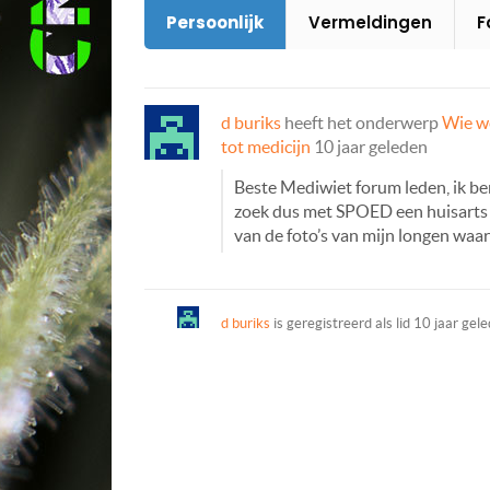
Persoonlijk
Vermeldingen
F
d buriks
heeft het onderwerp
Wie we
tot medicijn
10 jaar geleden
Beste Mediwiet forum leden, ik ben 
zoek dus met SPOED een huisarts i
van de foto’s van mijn longen waa
d buriks
is geregistreerd als lid
10 jaar gel