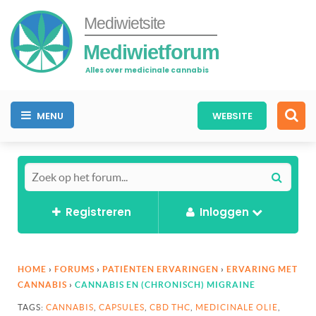
Mediwietsite
Mediwietforum
Alles over medicinale cannabis
MENU
WEBSITE
Registreren
Inloggen
HOME
›
FORUMS
›
PATIËNTEN ERVARINGEN
›
ERVARING MET
CANNABIS
›
CANNABIS EN (CHRONISCH) MIGRAINE
TAGS:
CANNABIS
,
CAPSULES
,
CBD THC
,
MEDICINALE OLIE
,