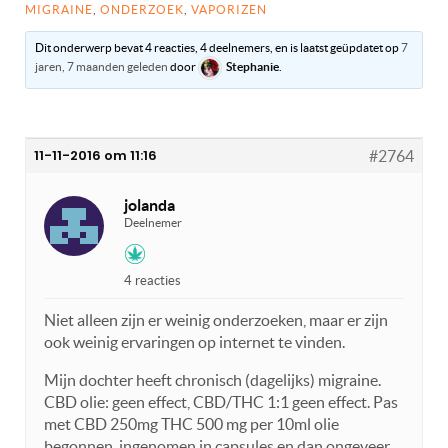
MIGRAINE
,
ONDERZOEK
,
VAPORIZEN
Dit onderwerp bevat 4 reacties, 4 deelnemers, en is laatst geüpdatet op
7
jaren, 7 maanden geleden
door
Stephanie
.
11-11-2016 om 11:16
#2764
jolanda
Deelnemer
4 reacties
Niet alleen zijn er weinig onderzoeken, maar er zijn
ook weinig ervaringen op internet te vinden.
Mijn dochter heeft chronisch (dagelijks) migraine.
CBD olie: geen effect, CBD/THC 1:1 geen effect. Pas
met CBD 250mg THC 500 mg per 10ml olie
begonnen, ingenomen in capsules en dan ongeveer