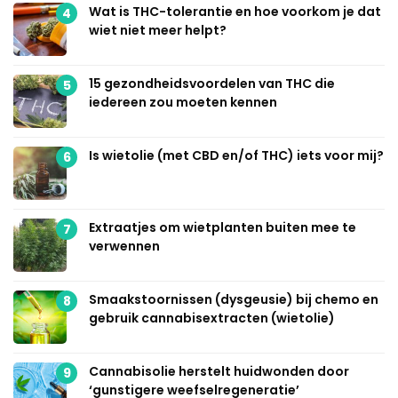
Wat is THC-tolerantie en hoe voorkom je dat
4
wiet niet meer helpt?
15 gezondheidsvoordelen van THC die
5
iedereen zou moeten kennen
Is wietolie (met CBD en/of THC) iets voor mij?
6
Extraatjes om wietplanten buiten mee te
7
verwennen
Smaakstoornissen (dysgeusie) bij chemo en
8
gebruik cannabisextracten (wietolie)
Cannabisolie herstelt huidwonden door
9
‘gunstigere weefselregeneratie’