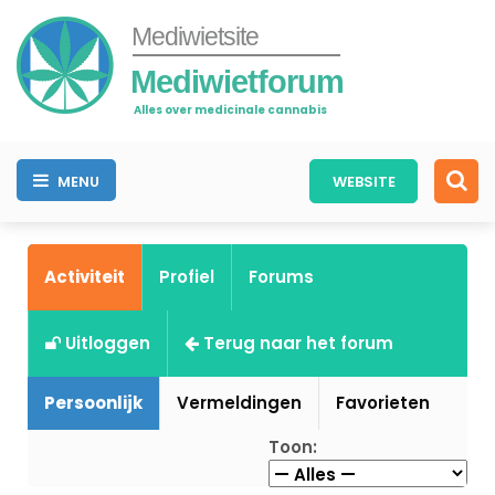
Mediwietsite
Mediwietforum
Alles over medicinale cannabis
MENU
WEBSITE
Activiteit
Profiel
Forums
Uitloggen
Terug naar het forum
Persoonlijk
Vermeldingen
Favorieten
Toon: