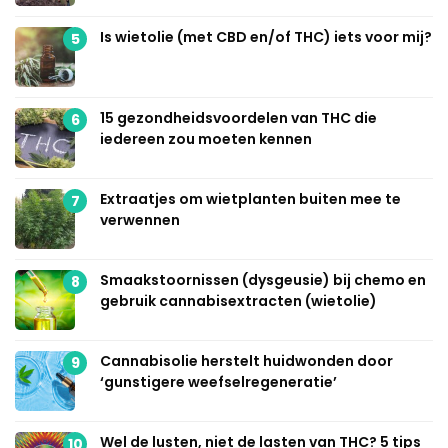
Is wietolie (met CBD en/of THC) iets voor mij?
5
15 gezondheidsvoordelen van THC die
6
iedereen zou moeten kennen
Extraatjes om wietplanten buiten mee te
7
verwennen
Smaakstoornissen (dysgeusie) bij chemo en
8
gebruik cannabisextracten (wietolie)
Cannabisolie herstelt huidwonden door
9
‘gunstigere weefselregeneratie’
Wel de lusten, niet de lasten van THC? 5 tips
10