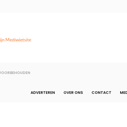
ijn Mediwietsite
N VOORBEHOUDEN
ADVERTEREN
OVER ONS
CONTACT
MED