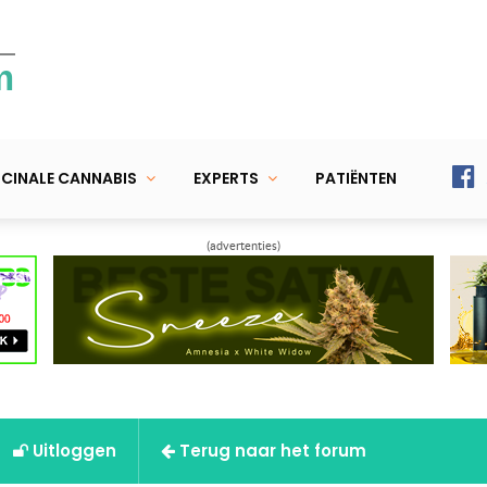
m
CINALE CANNABIS
EXPERTS
PATIËNTEN
(advertenties)
Uitloggen
Terug naar het forum