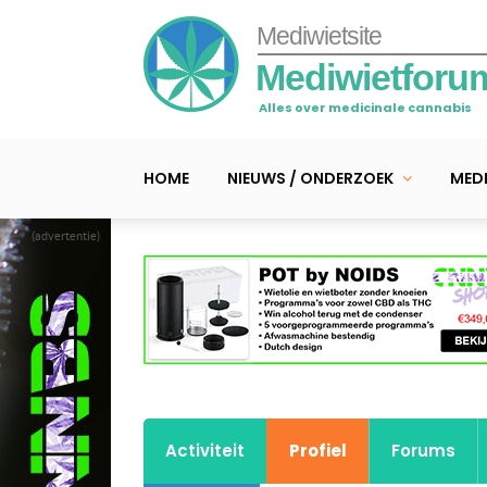
Mediwietsite
Mediwietforu
Alles over medicinale cannabis
HOME
NIEUWS / ONDERZOEK
MEDI
(advertentie)
Activiteit
Profiel
Forums