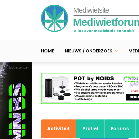
Mediwietsite
Mediwietforu
Alles over medicinale cannabis
HOME
NIEUWS / ONDERZOEK
MEDI
(advertentie)
Activiteit
Profiel
Forums