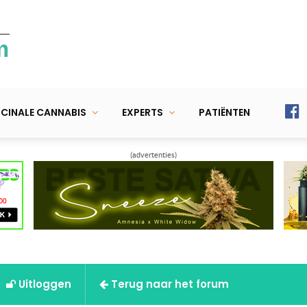
m
CINALE CANNABIS
EXPERTS
PATIËNTEN
(advertenties)
Uitloggen
Terug naar het forum