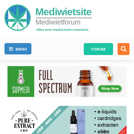
Mediwietsite
Mediwietforum
Alles over medicinale cannabis
MENU
FORUM