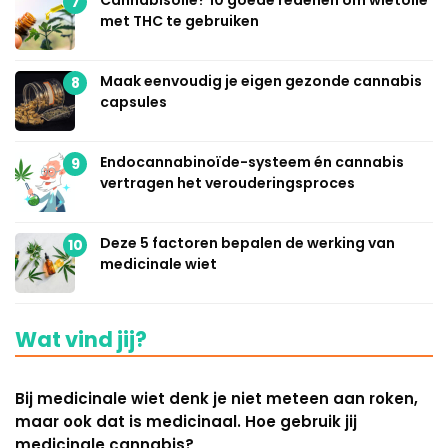
Cannabisolie? 10 goede redenen om wietolie
7
met THC te gebruiken
Maak eenvoudig je eigen gezonde cannabis
8
capsules
Endocannabinoïde-systeem én cannabis
9
vertragen het verouderingsproces
Deze 5 factoren bepalen de werking van
10
medicinale wiet
Wat vind jij?
Bij medicinale wiet denk je niet meteen aan roken,
maar ook dat is medicinaal. Hoe gebruik jij
medicinale cannabis?