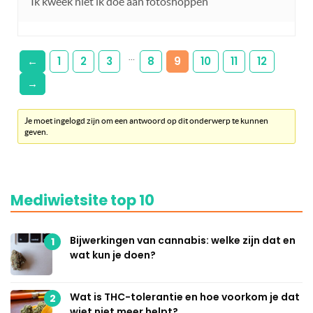
Ik kweek niet ik doe aan fotoshoppen
…
←
1
2
3
8
9
10
11
12
→
Je moet ingelogd zijn om een antwoord op dit onderwerp te kunnen
geven.
Mediwietsite top 10
Bijwerkingen van cannabis: welke zijn dat en
1
wat kun je doen?
Wat is THC-tolerantie en hoe voorkom je dat
2
wiet niet meer helpt?