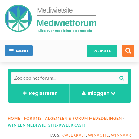
Mediwietsite
Mediwietforum
Alles over medicinale cannabis
MENU
WEBSITE
Registreren
Inloggen
HOME
›
FORUMS
›
ALGEMEEN & FORUM MEDEDELINGEN
›
WIN EEN MEDIWIETSITE-KWEEKKAST!
TAGS:
KWEEKKAST
,
WINACTIE
,
WINNAAR