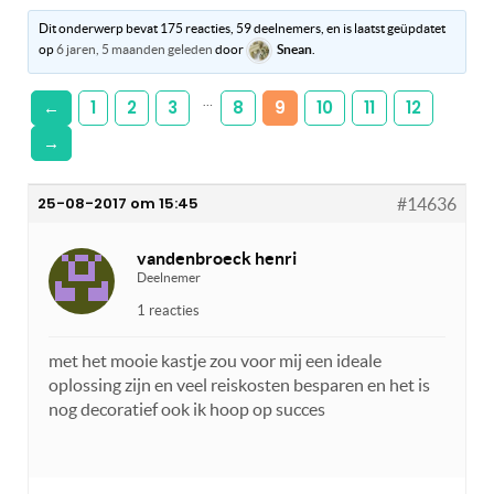
Dit onderwerp bevat 175 reacties, 59 deelnemers, en is laatst geüpdatet
op
6 jaren, 5 maanden geleden
door
Snean
.
…
←
1
2
3
8
9
10
11
12
→
25-08-2017 om 15:45
#14636
vandenbroeck henri
Deelnemer
1 reacties
met het mooie kastje zou voor mij een ideale
oplossing zijn en veel reiskosten besparen en het is
nog decoratief ook ik hoop op succes