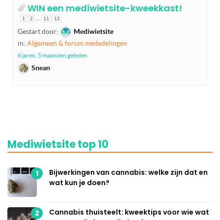
WIN een mediwietsite-kweekkast!
…
1
2
11
12
Gestart door:
Mediwietsite
in:
Algemeen & forum mededelingen
6 jaren, 5 maanden geleden
Snean
Mediwietsite top 10
Bijwerkingen van cannabis: welke zijn dat en
1
wat kun je doen?
Cannabis thuisteelt: kweektips voor wie wat
2