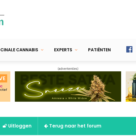
m
CINALE CANNABIS
EXPERTS
PATIËNTEN
(advertenties)
Uitloggen
Terug naar het forum