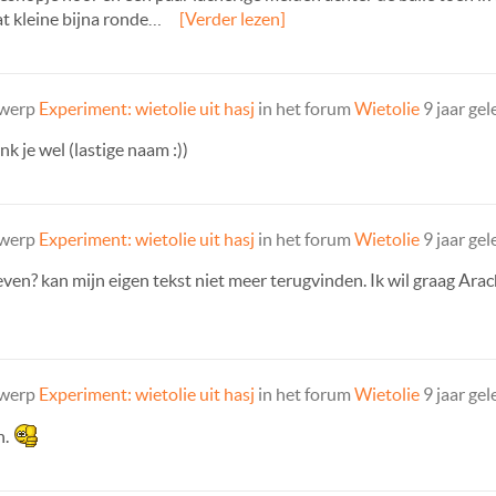
dat kleine bijna ronde…
[Verder lezen]
rwerp
Experiment: wietolie uit hasj
in het forum
Wietolie
9 jaar ge
nk je wel (lastige naam :))
rwerp
Experiment: wietolie uit hasj
in het forum
Wietolie
9 jaar ge
even? kan mijn eigen tekst niet meer terugvinden. Ik wil graag Ara
rwerp
Experiment: wietolie uit hasj
in het forum
Wietolie
9 jaar ge
n.