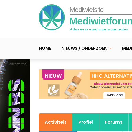
Mediwietsite
Mediwietforu
Alles over medicinale cannabis
HOME
NIEUWS / ONDERZOEK
MEDI
(advertentie)
Activiteit
Profiel
Forums