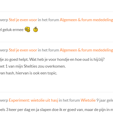
rwerp
Stel je even voor
in het forum
Algemeen & forum mededelin
el geluk ermee
rwerp
Stel je even voor
in het forum
Algemeen & forum mededelin
dje zo goed helpt. Wat heb je voor hondje en hoe oud is hij/zij?
het 1 van mijn Shelties zou overkomen.
an hash, hiervan is ook een topic.
rwerp
Experiment: wietolie uit hasj
in het forum
Wietolie
9 jaar ge
ls 3 keer per dag en ja slapen doe ik er goed van, maar de pijn in 