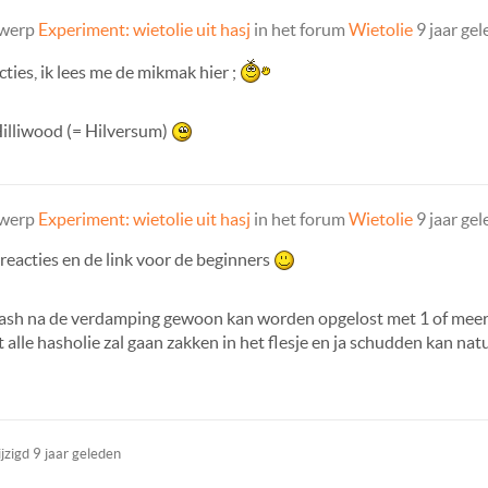
rwerp
Experiment: wietolie uit hasj
in het forum
Wietolie
9 jaar ge
ties, ik lees me de mikmak hier ;
Hilliwood (= Hilversum)
rwerp
Experiment: wietolie uit hasj
in het forum
Wietolie
9 jaar ge
 reacties en de link voor de beginners
et hash na de verdamping gewoon kan worden opgelost met 1 of meer
at alle hasholie zal gaan zakken in het flesje en ja schudden kan na
ijzigd
9 jaar geleden