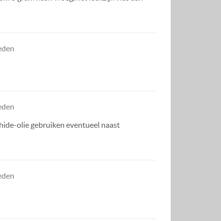
leden
leden
chide-olie gebruiken eventueel naast
leden