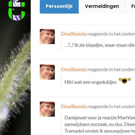
Persoonlijk
Vermeldingen
F
OmaShandy
reageerde in het onde
…?..? Ik zie blaadjes, waar staan di
OmaShandy
reageerde in het onde
Hihi wat een ongeduldjes
OmaShandy
reageerde in het onde
Dankjewel voor je reactie ManVan.
aanwijsbare oorzaak, nu dus 3 keer
Tramadol omdat ik zenuwpijnen he