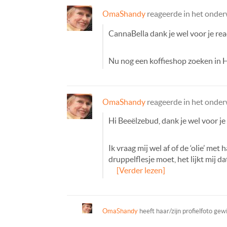
OmaShandy
reageerde in het onde
CannaBella dank je wel voor je reac
Nu nog een koffieshop zoeken in 
OmaShandy
reageerde in het onde
Hi Beeëlzebud, dank je wel voor je
Ik vraag mij wel af of de ‘olie’ m
druppelflesje moet, het lijkt mij d
[Verder lezen]
OmaShandy
heeft haar/zijn profielfoto gew