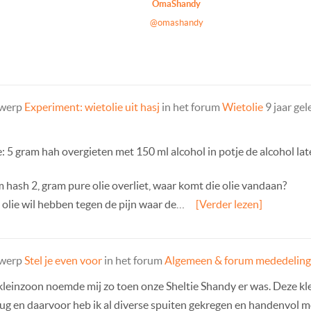
OmaShandy
@omashandy
rwerp
Experiment: wietolie uit hasj
in het forum
Wietolie
9 jaar ge
e: 5 gram hah overgieten met 150 ml alcohol in potje de alcohol 
m hash 2, gram pure olie overliet, waar komt die olie vandaan?
olie wil hebben tegen de pijn waar de…
[Verder lezen]
rwerp
Stel je even voor
in het forum
Algemeen & forum mededelin
leinzoon noemde mij zo toen onze Sheltie Shandy er was. Deze klei
rrug en daarvoor heb ik al diverse spuiten gekregen en handenvol 