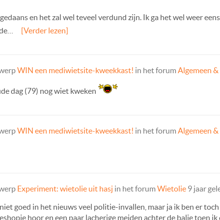
ij gedaans en het zal wel teveel verdund zijn. Ik ga het wel weer 
 de…
[Verder lezen]
rwerp
WIN een mediwietsite-kweekkast!
in het forum
Algemeen &
oude dag (79) nog wiet kweken
rwerp
WIN een mediwietsite-kweekkast!
in het forum
Algemeen &
rwerp
Experiment: wietolie uit hasj
in het forum
Wietolie
9 jaar ge
niet goed in het nieuws veel politie-invallen, maar ja ik ben er to
eshopje hoor en een paar lacherige meiden achter de balie toen ik