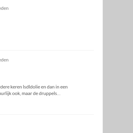
leden
leden
dere keren lsdldolie en dan in een
tuurlijk ook, maar de druppels…