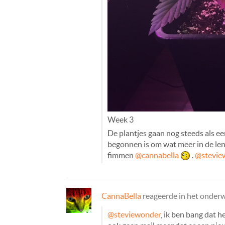
Week 3
De plantjes gaan nog steeds als ee
begonnen is om wat meer in de leng
fimmen
@cannabella
.
@stevie
CannaBella
reageerde in het onder
@steviewonder
, ik ben bang dat 