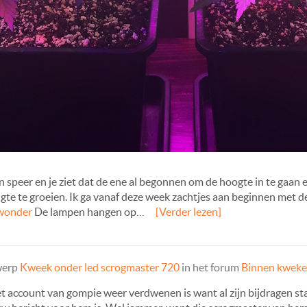
n speer en je ziet dat de ene al begonnen om de hoogte in te gaan 
te te groeien. Ik ga vanaf deze week zachtjes aan beginnen met de
wonder
De lampen hangen op…
[Verder lezen]
werp
Kweek onder led scrogmaster 720
in het forum
Binnen kwek
het account van gompie weer verdwenen is want al zijn bijdragen s