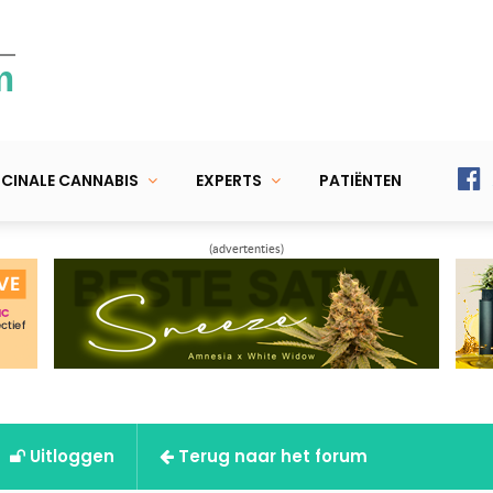
m
CINALE CANNABIS
EXPERTS
PATIËNTEN
(advertenties)
Uitloggen
Terug naar het forum