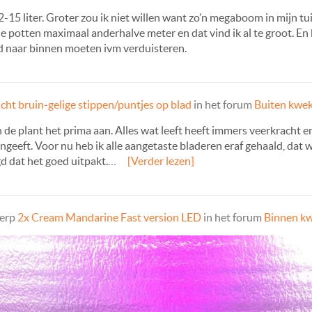
2-15 liter. Groter zou ik niet willen want zo’n megaboom in mijn tu
 potten maximaal anderhalve meter en dat vind ik al te groot. En k
d naar binnen moeten ivm verduisteren.
icht bruin-gelige stippen/puntjes op blad
in het forum
Buiten kwe
 de plant het prima aan. Alles wat leeft heeft immers veerkracht 
 aangeeft. Voor nu heb ik alle aangetaste bladeren eraf gehaald, dat 
gd dat het goed uitpakt.…
[Verder lezen]
werp
2x Cream Mandarine Fast version LED
in het forum
Binnen k