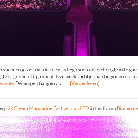
n speer en je ziet dat de ene al is begonnen om de hoogte in te gaa
te te groeien. Ik ga vanaf deze week zachtjes aan beginnen met de
wonder
De lampen hangen op…
[Verder lezen]
werp
2x Cream Mandarine Fast version LED
in het forum
Binnen k