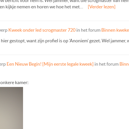
uw bericht voor hem is. Wel jammer, want die scrogmaster van he
een kijkje nemen en horen we hoe het met…
[Verder lezen]
werp
Kweek onder led scrogmaster 720
in het forum
Binnen kwek
b hier gestopt, want zijn profiel is op ‘Anoniem’ gezet. Wel jammer,
werp
Een Nieuw Begin! [Mijn eerste legale kweek]
in het forum
Binn
 donkere kamer: