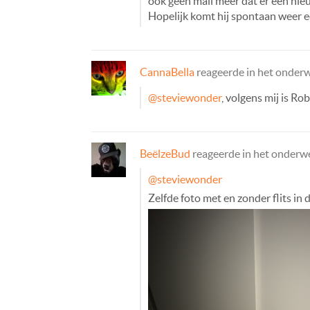
ook geen mail meer dat er een nie
Hopelijk komt hij spontaan weer 
CannaBella
reageerde in het onder
@steviewonder
, volgens mij is Ro
BeëlzeBud
reageerde in het onder
@steviewonder
Zelfde foto met en zonder flits in