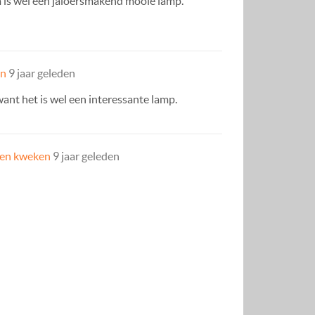
m is wel een jaloersmakend mooie lamp.
en
9 jaar geleden
 want het is wel een interessante lamp.
en kweken
9 jaar geleden