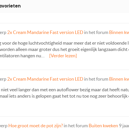
avorieten
werp
2x Cream Mandarine Fast version LED
in het forum
Binnen k
g voor de hoge luchtvochtigheid maar meer dat er niet voldoende 
worden alleen maar groter dus het groeit eigenlijk langzaam dicht e
ventilatoren hangen nu…
[Verder lezen]
werp
2x Cream Mandarine Fast version LED
in het forum
Binnen k
k niet veel langer dan met een autoflower bezig maar dat heeft na
al iets anders is gelopen gaat het tot nu toe nog zeer behoorlijk
werp
Hoe groot moet de pot zijn?
in het forum
Buiten kweken
9 jaa