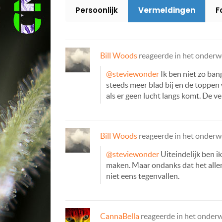
Persoonlijk
Vermeldingen
F
Bill Woods
reageerde in het onder
@steviewonder
Ik ben niet zo ban
steeds meer blad bij en de toppen 
als er geen lucht langs komt. De 
Bill Woods
reageerde in het onder
@steviewonder
Uiteindelijk ben i
maken. Maar ondanks dat het allema
niet eens tegenvallen.
CannaBella
reageerde in het onder