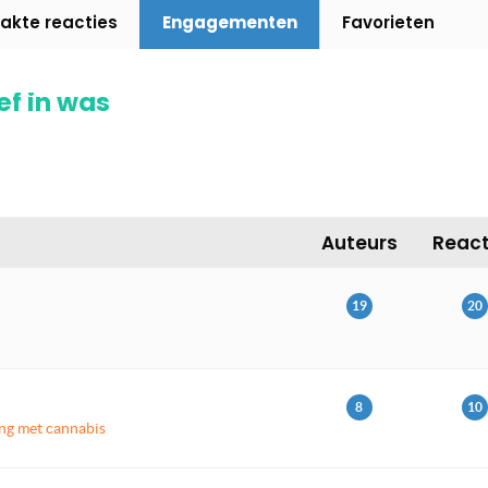
kte reacties
Engagementen
Favorieten
f in was
Auteurs
React
19
20
8
10
ng met cannabis