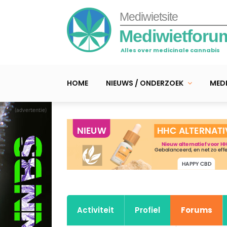
Mediwietsite
Mediwietforu
Alles over medicinale cannabis
HOME
NIEUWS / ONDERZOEK
MEDI
(advertentie)
Activiteit
Profiel
Forums