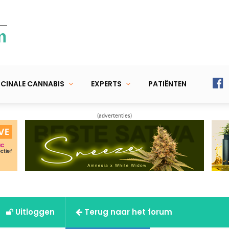
m
CINALE CANNABIS
EXPERTS
PATIËNTEN
(advertenties)
Uitloggen
Terug naar het forum