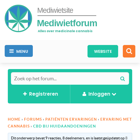
Mediwietsite
Mediwietforum
Alles over medicinale cannabis
MENU
WEBSITE
Registreren
Inloggen
HOME
›
FORUMS
›
PATIËNTEN ERVARINGEN
›
ERVARING MET
CANNABIS
›
CBD BIJ HUIDAANDOENINGEN
Dit onderwerp bevat 9 reacties, 8 deelnemers, en is laatst geüpdatet op
8