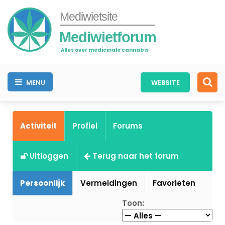
Mediwietsite
Mediwietforum
Alles over medicinale cannabis
MENU
WEBSITE
Activiteit
Profiel
Forums
Uitloggen
Terug naar het forum
Persoonlijk
Vermeldingen
Favorieten
Toon: