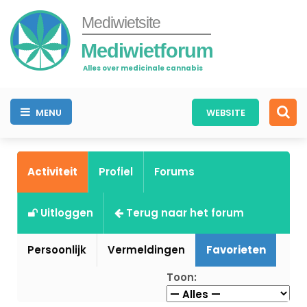
Mediwietsite
Mediwietforum
Alles over medicinale cannabis
MENU
WEBSITE
Activiteit
Profiel
Forums
Uitloggen
Terug naar het forum
Persoonlijk
Vermeldingen
Favorieten
Toon: