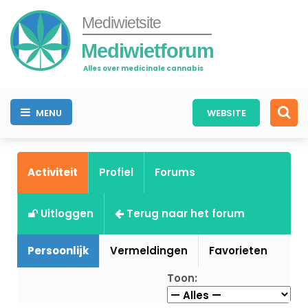
Mediwietsite
Mediwietforum
Alles over medicinale cannabis
MENU
WEBSITE
Activiteit
Profiel
Forums
Uitloggen
Terug naar het forum
Persoonlijk
Vermeldingen
Favorieten
Toon: