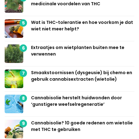
medicinale voordelen van THC
Wat is THC-tolerantie en hoe voorkom je dat
5
wiet niet meer helpt?
Extraatjes om wietplanten buiten mee te
6
verwennen
Smaakstoornissen (dysgeusie) bij chemo en
7
gebruik cannabisextracten (wietolie)
Cannabisolie herstelt huidwonden door
8
‘gunstigere weefselregeneratie’
Cannabisolie? 10 goede redenen om wietolie
9
met THC te gebruiken