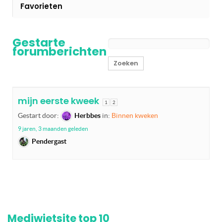
Favorieten
Gestarte
forumberichten
mijn eerste kweek
1
2
Gestart door:
Herbbes
in:
Binnen kweken
9 jaren, 3 maanden geleden
Pendergast
Mediwietsite top 10