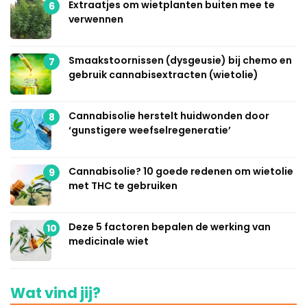
Extraatjes om wietplanten buiten mee te
6
verwennen
Smaakstoornissen (dysgeusie) bij chemo en
7
gebruik cannabisextracten (wietolie)
Cannabisolie herstelt huidwonden door
8
‘gunstigere weefselregeneratie’
Cannabisolie? 10 goede redenen om wietolie
9
met THC te gebruiken
Deze 5 factoren bepalen de werking van
10
medicinale wiet
Wat vind jij?