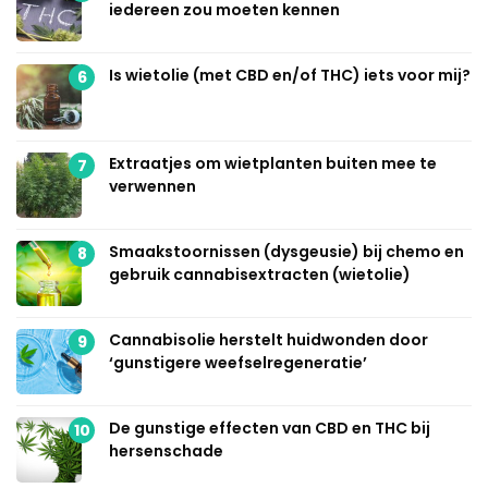
iedereen zou moeten kennen
Is wietolie (met CBD en/of THC) iets voor mij?
6
Extraatjes om wietplanten buiten mee te
7
verwennen
Smaakstoornissen (dysgeusie) bij chemo en
8
gebruik cannabisextracten (wietolie)
Cannabisolie herstelt huidwonden door
9
‘gunstigere weefselregeneratie’
De gunstige effecten van CBD en THC bij
10
hersenschade