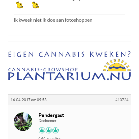
Ik kweek niet ik doe aan fotoshoppen
14-04-2017 om 09:53
#10724
Pendergast
Deelnemer
444 reacties