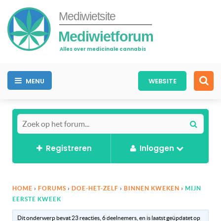
Mediwietsite
Mediwietforum
Alles over medicinale cannabis
MENU
WEBSITE
Registreren
Inloggen
HOME
›
FORUMS
›
DOE-HET-ZELF
›
BINNEN KWEKEN
›
MIJN
EERSTE KWEEK
Dit onderwerp bevat 23 reacties, 6 deelnemers, en is laatst geüpdatet op