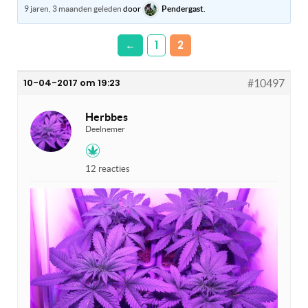
9 jaren, 3 maanden geleden
door
Pendergast
.
←
1
2
10-04-2017 om 19:23
#10497
Herbbes
Deelnemer
12 reacties