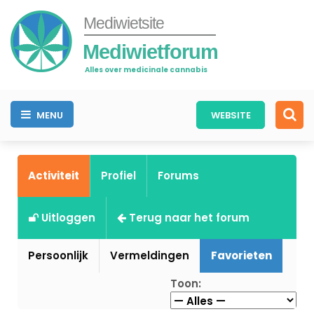
Mediwietsite
Mediwietforum
Alles over medicinale cannabis
MENU
WEBSITE
Activiteit
Profiel
Forums
Uitloggen
Terug naar het forum
Persoonlijk
Vermeldingen
Favorieten
Toon: