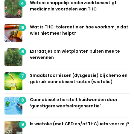
Wetenschappelijk onderzoek bevestigt
4
medicinale voordelen van THC
Wat is THC-tolerantie en hoe voorkom je dat
5
wiet niet meer helpt?
Extraatjes om wietplanten buiten mee te
6
verwennen
Smaakstoornissen (dysgeusie) bij chemo en
7
gebruik cannabisextracten (wietolie)
Cannabisolie herstelt huidwonden door
8
‘gunstigere weefselregeneratie’
Is wietolie (met CBD en/of THC) iets voor mij?
9